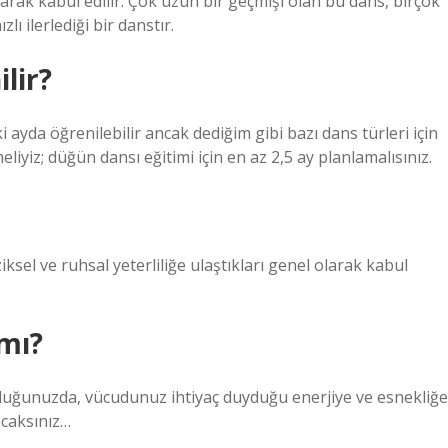
arak kabul edilir. Çok uzun bir geçmişi olan bu dans, birçok
ı ilerlediği bir danstır.
lir?
ayda öğrenilebilir ancak dediğim gibi bazı dans türleri için
liyiz; düğün dansı eğitimi için en az 2,5 ay planlamalısınız.
ziksel ve ruhsal yeterliliğe ulaştıkları genel olarak kabul
 mı?
lduğunuzda, vücudunuz ihtiyaç duyduğu enerjiye ve esnekliğe
acaksınız…