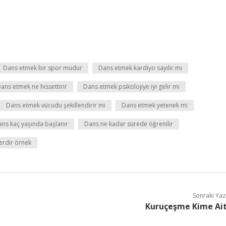
Dans etmek bir spor mudur
Dans etmek kardiyo sayılır mı
ans etmek ne hissettirir
Dans etmek psikolojiye iyi gelir mi
Dans etmek vücudu şekillendirir mi
Dans etmek yetenek mi
ns kaç yaşında başlanır
Dans ne kadar sürede öğrenilir
erdir örnek
Sonraki Yaz
Kuruçeşme Kime Ai