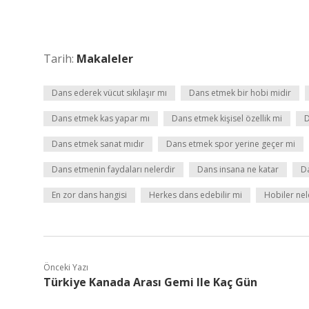
Tarih:
Makaleler
Dans ederek vücut sıkılaşır mı
Dans etmek bir hobi midir
Dans etmek kas yapar mı
Dans etmek kişisel özellik mi
D
Dans etmek sanat mıdır
Dans etmek spor yerine geçer mi
Dans etmenin faydaları nelerdir
Dans insana ne katar
Da
En zor dans hangisi
Herkes dans edebilir mi
Hobiler nel
Önceki Yazı
Türkiye Kanada Arası Gemi Ile Kaç Gün