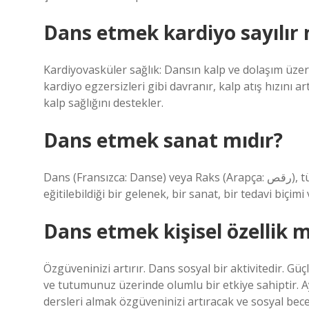
Dans etmek kardiyo sayılır 
Kardiyovasküler sağlık: Dansın kalp ve dolaşım üzerin
kardiyo egzersizleri gibi davranır, kalp atış hızını ar
kalp sağlığını destekler.
Dans etmek sanat mıdır?
Dans (Fransızca: Danse) veya Raks (Arapça: رقص), tüm vücudun estetik olarak müzikal bir ritme göre
eğitilebildiği bir gelenek, bir sanat, bir tedavi biçimi 
Dans etmek kişisel özellik m
Özgüveninizi artırır. Dans sosyal bir aktivitedir. Güç
ve tutumunuz üzerinde olumlu bir etkiye sahiptir. A
dersleri almak özgüveninizi artıracak ve sosyal beceri