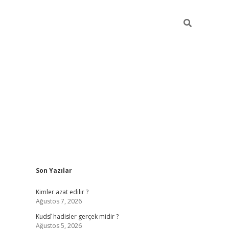
Sidebar
Son Yazılar
ilbet mobil gir
Kimler azat edilir ?
Ağustos 7, 2026
Kudsî hadisler gerçek midir ?
Ağustos 5, 2026