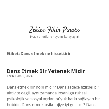
menüyü
Anasayfa
aç
Gizlilik Politikası
Zekice Fikir Pınarı
Yasal Uyarı
Pratik önerilerle hayatını kolaylaştır!
Hakkımızda
Etiket:
Dans etmek ne hissettirir
Dans Etmek Bir Yetenek Midir
Tarih: Ekim 9, 2024
Dans etmek bir hobi midir? Dans sadece fiziksel bir
aktivite değil, aynı zamanda insanlığa ruhsal,
psikolojik ve sosyal açıdan büyük katkı sağlayan bir
hobidir. Dans etmek psikolojiye iyi gelir mi? Dans