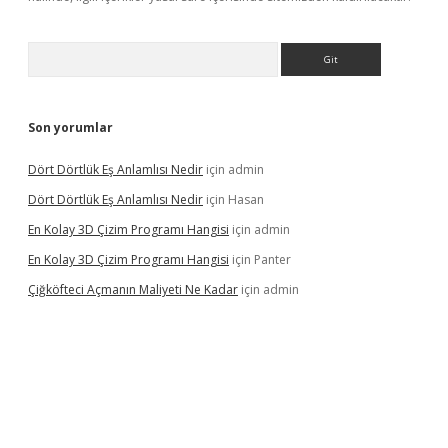
Arama
Son yorumlar
Dört Dörtlük Eş Anlamlısı Nedir
için
admin
Dört Dörtlük Eş Anlamlısı Nedir
için
Hasan
En Kolay 3D Çizim Programı Hangisi
için
admin
En Kolay 3D Çizim Programı Hangisi
için
Panter
Çiğköfteci Açmanın Maliyeti Ne Kadar
için
admin
riş