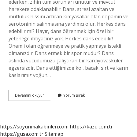
ederken, zihin tüm sorunları unutur ve mevcut
harekete odaklanabilir. Dans, stresi azaltan ve
mutluluk hissini artıran kimyasallar olan dopamin ve
serotoninin salınmasına yardımcı olur. Herkes dans
edebilir mi? Hayır, dans öğrenmek için özel bir
yeteneğe ihtiyacınız yok. Herkes dans edebilir!
Önemli olan öğrenmeye ve pratik yapmaya istekli
olmanızdır. Dans etmek bir spor mudur? Dans
aslında vücudumuzu çalıştıran bir kardiyovasküler
egzersizdir. Dans ettiğimizde kol, bacak, sırt ve karın
kaslarımız yoğun…
Dans
Devamını okuyun
Yorum Bırak
Etmek
Bir
Yetenek
Midir
https://soyunmakabinleri.com
https://kazu.com.tr
https://gusa.com.tr
Sitemap