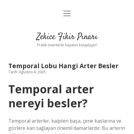
menüyü
Anasayfa
aç
Gizlilik Politikası
Zekice Fikir Pınarı
Yasal Uyarı
Pratik önerilerle hayatını kolaylaştır!
Hakkımızda
Temporal Lobu Hangi Arter Besler
Tarih: Ağustos 4, 2025
Temporal arter
nereyi besler?
Temporal arterler, kalpten başa, çene kaslarına ve
gözlere kan sağlayan önemli damarlardır. Bu arterin