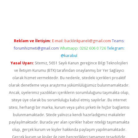
l giriş
Reklam ve İletişim:
E-mail:
backlinkpaneli@gmail.com
Teams:
forumhizmeti@gmail.com
Whatsapp: 0262 606 0 726
Telegram:
@karabul
Yasal Uyarı:
Sitemiz, 5651 Sayılı Kanun gereğince Bilgi Teknolojileri
ve İletişim Kurumu (BTK) tarafından onaylanmış bir Yer Sağlayıcı
olarak hizmet vermektedir. Bu nedenle, sitedeki içerikleri proaktif
olarak denetleme veya araştırma yükümlülüğümüz bulunmamaktadır.
Ancak, üyelerimiz yazdıkları içeriklerin sorumluluğunu taşımakta olup,
siteye üye olarak bu sorumluluğu kabul etmiş sayılırlar. Bu internet
sitesi, herhangi bir marka, kurum veya şahıs şirketi ile hiçbir bağlantısı
bulunmamaktadır. Sitede yalnızca kendi hazırladığımız makaleler
paylaşılmaktadır. Burada yer alan içerikler haber niteliği taşımamakta
olup, gerçek kurum ve kişiler hakkında paylaşım yapılmamaktadır.
Gerçek kurum ve kişiler ile isim benzerlikleri tamamen tesadüfidir.