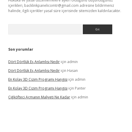
Hukuka ve yasal düzenlemelere aykırı olduğunu düşündüğünüz
içerikleri,
backlinkpanelicomtr@gmail.com
adresine bildirmeniz
halinde, ilgili içerikler yasal süre içerisinde sitemizden kaldırılacaktır.
Arama
Son yorumlar
Dört Dörtlük Eş Anlamlısı Nedir
için
admin
Dört Dörtlük Eş Anlamlısı Nedir
için
Hasan
En Kolay 3D Çizim Programı Hangisi
için
admin
En Kolay 3D Çizim Programı Hangisi
için
Panter
Çiğköfteci Açmanın Maliyeti Ne Kadar
için
admin