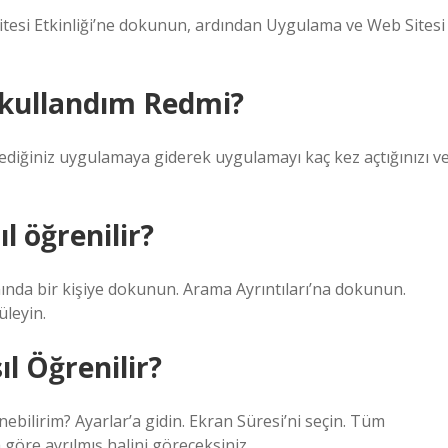
itesi Etkinliği’ne dokunun, ardından Uygulama ve Web Sitesi
 kullandım Redmi?
ediğiniz uygulamaya giderek uygulamayı kaç kez açtığınızı v
l öğrenilir?
nında bir kişiye dokunun. Arama Ayrıntıları’na dokunun.
üleyin.
l Öğrenilir?
ebilirim? Ayarlar’a gidin. Ekran Süresi’ni seçin. Tüm
göre ayrılmış halini göreceksiniz.