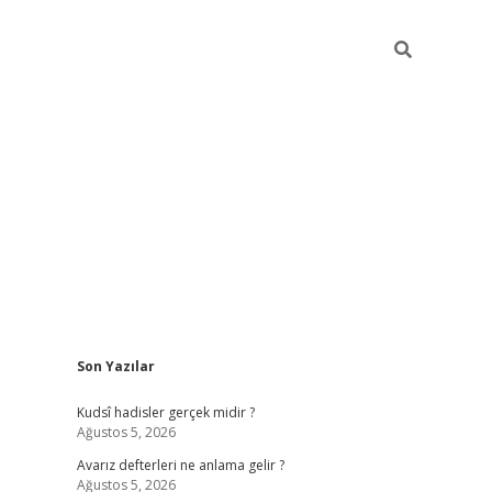
Sidebar
Son Yazılar
ilbet mobil giri
Kudsî hadisler gerçek midir ?
Ağustos 5, 2026
Avarız defterleri ne anlama gelir ?
Ağustos 5, 2026