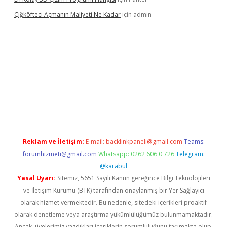
Çiğköfteci Açmanın Maliyeti Ne Kadar
için
admin
ilbet mobil giriş
Reklam ve İletişim:
E-mail:
backlinkpaneli@gmail.com
Teams:
forumhizmeti@gmail.com
Whatsapp: 0262 606 0 726
Telegram:
@karabul
Yasal Uyarı:
Sitemiz, 5651 Sayılı Kanun gereğince Bilgi Teknolojileri
ve İletişim Kurumu (BTK) tarafından onaylanmış bir Yer Sağlayıcı
olarak hizmet vermektedir. Bu nedenle, sitedeki içerikleri proaktif
olarak denetleme veya araştırma yükümlülüğümüz bulunmamaktadır.
Ancak, üyelerimiz yazdıkları içeriklerin sorumluluğunu taşımakta olup,