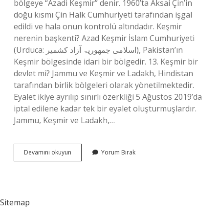
bölgeye “Azadi Keşmir” denir. 1960’ta Aksai Çin’in
doğu kısmı Çin Halk Cumhuriyeti tarafından işgal
edildi ve hala onun kontrolü altındadır. Keşmir
nerenin başkenti? Azad Keşmir İslam Cumhuriyeti
(Urduca: اسلامی جمھوریۃ آزاد کشمیر‎), Pakistan’ın
Keşmir bölgesinde idari bir bölgedir. 13. Keşmir bir
devlet mi? Jammu ve Keşmir ve Ladakh, Hindistan
tarafından birlik bölgeleri olarak yönetilmektedir.
Eyalet ikiye ayrılıp sınırlı özerkliği 5 Ağustos 2019’da
iptal edilene kadar tek bir eyalet oluşturmuşlardır.
Jammu, Keşmir ve Ladakh,…
Keşmirde
Devamını okuyun
Yorum Bırak
Hangi
Dil
Konuşuluyor
Sitemap