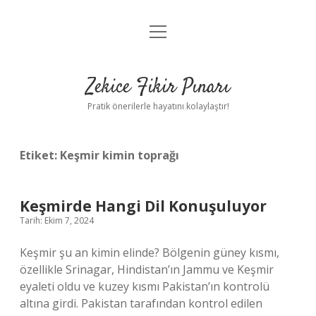
menüyü
Anasayfa
aç
Gizlilik Politikası
Zekice Fikir Pınarı
Yasal Uyarı
Pratik önerilerle hayatını kolaylaştır!
Hakkımızda
Etiket:
Keşmir kimin toprağı
Keşmirde Hangi Dil Konuşuluyor
Tarih: Ekim 7, 2024
Keşmir şu an kimin elinde? Bölgenin güney kısmı,
özellikle Srinagar, Hindistan’ın Jammu ve Keşmir
eyaleti oldu ve kuzey kısmı Pakistan’ın kontrolü
altına girdi. Pakistan tarafından kontrol edilen