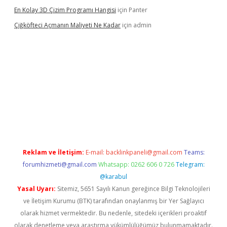
En Kolay 3D Çizim Programı Hangisi
için
Panter
Çiğköfteci Açmanın Maliyeti Ne Kadar
için
admin
riş
Reklam ve İletişim:
E-mail:
backlinkpaneli@gmail.com
Teams:
forumhizmeti@gmail.com
Whatsapp: 0262 606 0 726
Telegram:
@karabul
Yasal Uyarı:
Sitemiz, 5651 Sayılı Kanun gereğince Bilgi Teknolojileri
ve İletişim Kurumu (BTK) tarafından onaylanmış bir Yer Sağlayıcı
olarak hizmet vermektedir. Bu nedenle, sitedeki içerikleri proaktif
olarak denetleme veya araştırma yükümlülüğümüz bulunmamaktadır.