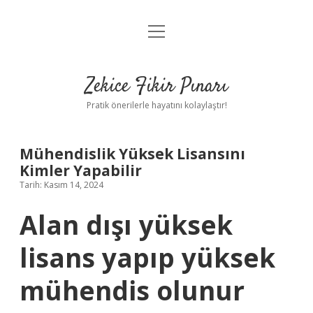
menüyü
Anasayfa
aç
Gizlilik Politikası
Zekice Fikir Pınarı
Yasal Uyarı
Pratik önerilerle hayatını kolaylaştır!
Hakkımızda
Mühendislik Yüksek Lisansını
Kimler Yapabilir
Tarih: Kasım 14, 2024
Alan dışı yüksek
lisans yapıp yüksek
mühendis olunur