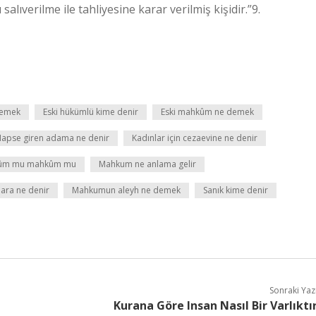
alıverilme ile tahliyesine karar verilmiş kişidir.”9.
demek
Eski hükümlü kime denir
Eski mahkûm ne demek
apse giren adama ne denir
Kadınlar için cezaevine ne denir
ûm mu mahkûm mu
Mahkum ne anlama gelir
ara ne denir
Mahkumun aleyh ne demek
Sanık kime denir
Sonraki Yaz
Kurana Göre Insan Nasıl Bir Varlıktı