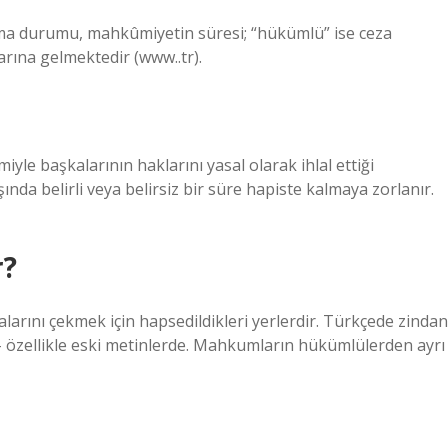
a durumu, mahkûmiyetin süresi; “hükümlü” ise ceza
ına gelmektedir (www..tr).
le başkalarının haklarını yasal olarak ihlal ettiği
şında belirli veya belirsiz bir süre hapiste kalmaya zorlanır.
r?
larını çekmek için hapsedildikleri yerlerdir. Türkçede zindan
 – özellikle eski metinlerde. Mahkumların hükümlülerden ayrı