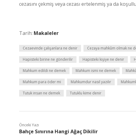
cezasını çekmiş veya cezası ertelenmiş ya da koşullu s
Tarih:
Makaleler
Cezaevinde çalışanlara ne denir
Cezaya mahkûm olmak ne 
Hapisteki birine ne gönderilir
Hapisteki kişiye ne denir
H
Mahkum edildi ne demek
Mahkum ismi ne demek
Mahk
Mahkum para öder mi
Mahkumdur nasıl yazılır
Mahkuml
Tutuk insan ne demek
Tutuklu kime denir
Önceki Yazı
Bahçe Sınırına Hangi Ağaç Dikilir