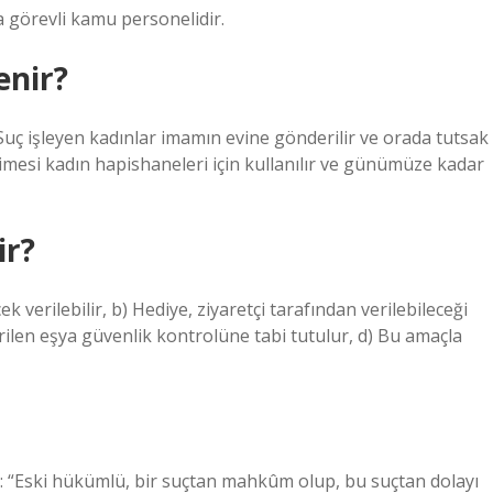
a görevli kamu personelidir.
enir?
uç işleyen kadınlar imamın evine gönderilir ve orada tutsak
imesi kadın hapishaneleri için kullanılır ve günümüze kadar
ir?
verilebilir, b) Hediye, ziyaretçi tarafından verilebileceği
erilen eşya güvenlik kontrolüne tabi tutulur, d) Bu amaçla
r: “Eski hükümlü, bir suçtan mahkûm olup, bu suçtan dolayı