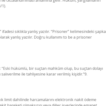
 ile cezalandırılması anlamına gelir. Hüküm, yargılamanın
/1).
adesi sıklıkla yanlış yazılır. “Prisoner” kelimesindeki şapka
olarak yanlış yazılır. Doğru kullanımı to be a prisoner
r: “Eski hükümlü, bir suçtan mahkûm olup, bu suçtan dolayı
alıverilme ile tahliyesine karar verilmiş kişidir.”9.
ık limit dahilinde harcamalarını elektronik nakit ödeme
akit hareketi olmaksızın veya diğer işyerlerinde emanet