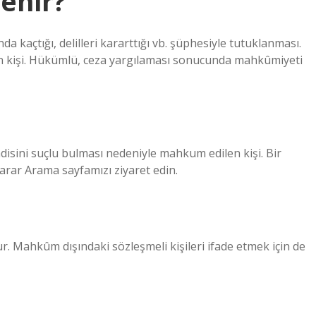
denir?
açtığı, delilleri kararttığı vb. şüphesiyle tutuklanması.
an kişi. Hükümlü, ceza yargılaması sonucunda mahkûmiyeti
sini suçlu bulması nedeniyle mahkum edilen kişi. Bir
rar Arama sayfamızı ziyaret edin.
Mahkûm dışındaki sözleşmeli kişileri ifade etmek için de