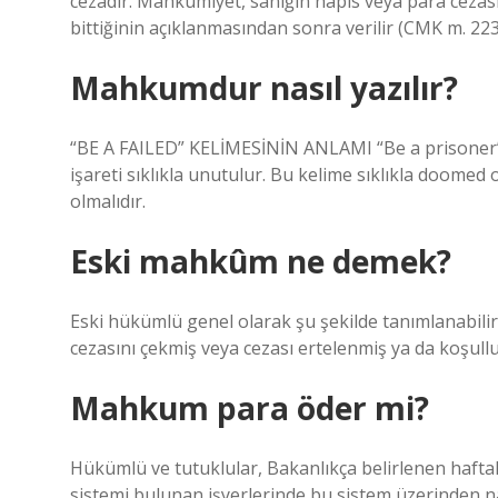
cezadır. Mahkûmiyet, sanığın hapis veya para cezası
bittiğinin açıklanmasından sonra verilir (CMK m. 223
Mahkumdur nasıl yazılır?
“BE A FAILED” KELİMESİNİN ANLAMI “Be a prisoner” if
işareti sıklıkla unutulur. Bu kelime sıklıkla doomed 
olmalıdır.
Eski mahkûm ne demek?
Eski hükümlü genel olarak şu şekilde tanımlanabili
cezasını çekmiş veya cezası ertelenmiş ya da koşullu s
Mahkum para öder mi?
Hükümlü ve tutuklular, Bakanlıkça belirlenen haftal
sistemi bulunan işyerlerinde bu sistem üzerinden n