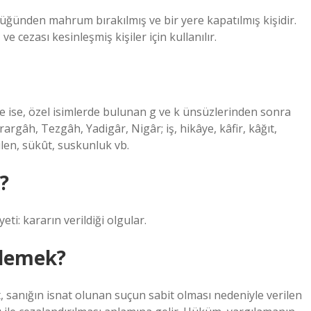
ünden mahrum bırakılmış ve bir yere kapatılmış kişidir.
cezası kesinleşmiş kişiler için kullanılır.
e ise, özel isimlerde bulunan g ve k ünsüzlerinden sonra
rgâh, Tezgâh, Yadigâr, Nigâr; iş, hikâye, kâfir, kâğıt,
len, sükût, suskunluk vb.
?
i: kararın verildiği olgular.
demek?
sanığın isnat olunan suçun sabit olması nedeniyle verilen