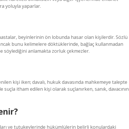
a yoluyla yaparlar.
astalar, beyinlerinin ön lobunda hasar olan kişilerdir. Sözlü
r, ancak bunu kelimelere döktüklerinde, bağlaç kullanmadan
n ne söylediğini anlamakta zorluk çekmezler.
enilen kişi iken; davalı, hukuk davasında mahkemeye talepte
 suçla itham edilen kişi olarak suçlanırken, sanık, davacının
enir?
arı ve tutukevlerinde hükümlülerin belirli konulardaki