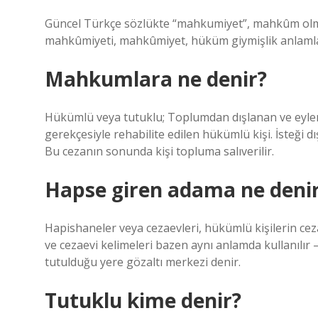
Güncel Türkçe sözlükte “mahkumiyet”, mahkûm olm
mahkûmiyeti, mahkûmiyet, hüküm giymişlik anlamlar
Mahkumlara ne denir?
Hükümlü veya tutuklu; Toplumdan dışlanan ve eylemiy
gerekçesiyle rehabilite edilen hükümlü kişi. İsteği dı
Bu cezanın sonunda kişi topluma salıverilir.
Hapse giren adama ne deni
Hapishaneler veya cezaevleri, hükümlü kişilerin ceza
ve cezaevi kelimeleri bazen aynı anlamda kullanılır
tutulduğu yere gözaltı merkezi denir.
Tutuklu kime denir?