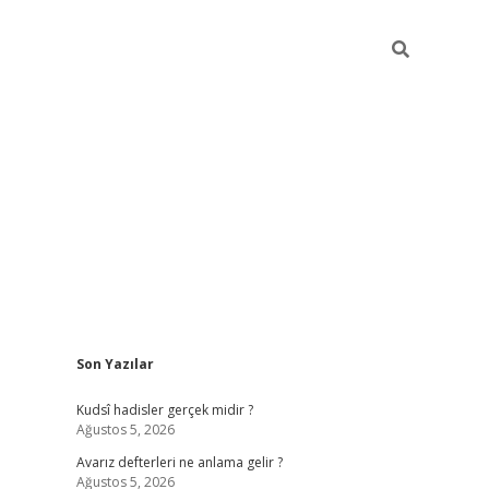
Sidebar
Son Yazılar
ilbet mobil gir
Kudsî hadisler gerçek midir ?
Ağustos 5, 2026
Avarız defterleri ne anlama gelir ?
Ağustos 5, 2026