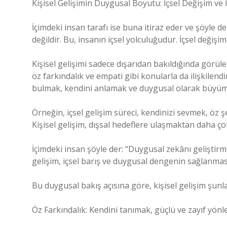
Kişisel Gelişimin Duygusal Boyutu: İçsel Değişim ve İ
İçimdeki insan tarafı ise buna itiraz eder ve şöyle der
değildir. Bu, insanın içsel yolculuğudur. İçsel deği
Kişisel gelişimi sadece dışarıdan bakıldığında görüle
öz farkındalık ve empati gibi konularla da ilişkilendi
bulmak, kendini anlamak ve duygusal olarak büyüm
Örneğin, içsel gelişim süreci, kendinizi sevmek, öz ş
Kişisel gelişim, dışsal hedeflere ulaşmaktan daha çok
İçimdeki insan şöyle der: “Duygusal zekânı geliştirme
gelişim, içsel barış ve duygusal dengenin sağlanması
Bu duygusal bakış açısına göre, kişisel gelişim şunl
Öz Farkındalık: Kendini tanımak, güçlü ve zayıf yönl