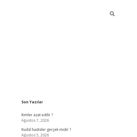
Sidebar
Son Yazılar
ilbet mobil gir
Kimler azat edilir ?
Ağustos 7, 2026
Kudsî hadisler gerçek midir ?
Ağustos 5, 2026