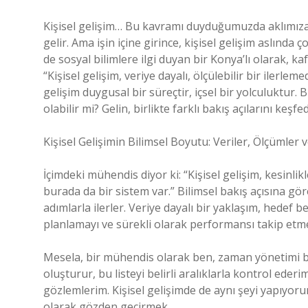
Kişisel gelişim… Bu kavramı duyduğumuzda aklımıza g
gelir. Ama işin içine girince, kişisel gelişim aslın
de sosyal bilimlere ilgi duyan bir Konya’lı olarak, k
“Kişisel gelişim, veriye dayalı, ölçülebilir bir ilerlem
gelişim duygusal bir süreçtir, içsel bir yolculuktur.
olabilir mi? Gelin, birlikte farklı bakış açılarını keşfe
Kişisel Gelişimin Bilimsel Boyutu: Veriler, Ölçümler 
İçimdeki mühendis diyor ki: “Kişisel gelişim, kesinlikle
burada da bir sistem var.” Bilimsel bakış açısına gör
adımlarla ilerler. Veriye dayalı bir yaklaşım, hedef 
planlamayı ve sürekli olarak performansı takip etmey
Mesela, bir mühendis olarak ben, zaman yönetimi bec
oluşturur, bu listeyi belirli aralıklarla kontrol eder
gözlemlerim. Kişisel gelişimde de aynı şeyi yapıyor
olarak gözden geçirmek.