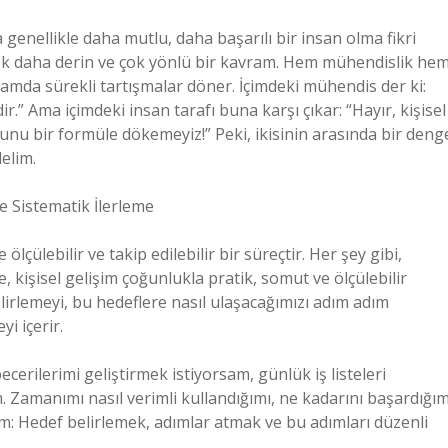
enellikle daha mutlu, daha başarılı bir insan olma fikri
da çok daha derin ve çok yönlü bir kavram. Hem mühendislik he
afamda sürekli tartışmalar döner. İçimdeki mühendis der ki:
edir.” Ama içimdeki insan tarafı buna karşı çıkar: “Hayır, kişisel
 Bunu bir formüle dökemeyiz!” Peki, ikisinin arasında bir deng
delim.
ve Sistematik İlerleme
 ölçülebilir ve takip edilebilir bir süreçtir. Her şey gibi,
e, kişisel gelişim çoğunlukla pratik, somut ve ölçülebilir
belirlemeyi, bu hedeflere nasıl ulaşacağımızı adım adım
i içerir.
erilerimi geliştirmek istiyorsam, günlük iş listeleri
im. Zamanımı nasıl verimli kullandığımı, ne kadarını başardığım
um: Hedef belirlemek, adımlar atmak ve bu adımları düzenli