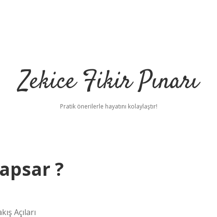
Zekice Fikir Pınarı
Pratik önerilerle hayatını kolaylaştır!
kapsar ?
kış Açıları