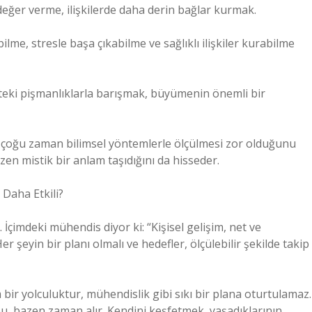
eğer verme, ilişkilerde daha derin bağlar kurmak.
me, stresle başa çıkabilme ve sağlıklı ilişkiler kurabilme
teki pişmanlıklarla barışmak, büyümenin önemli bir
in çoğu zaman bilimsel yöntemlerle ölçülmesi zor olduğunu
en mistik bir anlam taşıdığını da hisseder.
 Daha Etkili?
. İçimdeki mühendis diyor ki: “Kişisel gelişim, net ve
er şeyin bir planı olmalı ve hedefler, ölçülebilir şekilde takip
m bir yolculuktur, mühendislik gibi sıkı bir plana oturtulamaz.
u, bazen zaman alır. Kendini keşfetmek, yaşadıklarının