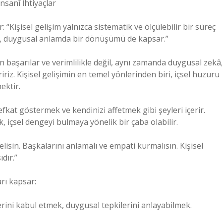
nsanî İhtiyaçlar
: “Kişisel gelişim yalnızca sistematik ve ölçülebilir bir süreç
şim, duygusal anlamda bir dönüşümü de kapsar.”
n başarılar ve verimlilikle değil, aynı zamanda duygusal zekâ
ririz. Kişisel gelişimin en temel yönlerinden biri, içsel huzuru
ektir.
efkat göstermek ve kendinizi affetmek gibi şeyleri içerir.
, içsel dengeyi bulmaya yönelik bir çaba olabilir.
lisin. Başkalarını anlamalı ve empati kurmalısın. Kişisel
dır.”
arı kapsar:
erini kabul etmek, duygusal tepkilerini anlayabilmek.