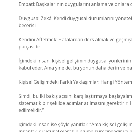
Empati: Başkalarının duygularını anlama ve onlara d
Duygusal Zekâ: Kendi duygusal durumlarını yönetebil
becerisi.
Kendini Affetmek: Hatalardan ders almak ve geçmiş
parçasıdır.
İçimdeki insan, kişisel gelişimin duygusal yönlerin
kabul eder. Ama yine de, bu yönün daha derin ve baz
Kişisel Gelişimdeki Farklı Yaklaşımlar: Hangi Yöntem
Şimdi, bu iki bakış açısını karşılaştırmaya başlayalım
sistematik bir şekilde adımlar atılmasını gerektirir. H
edilmelidir.”
İçimdeki insan ise şöyle yanıtlar: “Ama kişisel gelişi
İnsanlar, duygusal olarak büyüme sürecindedir ve b