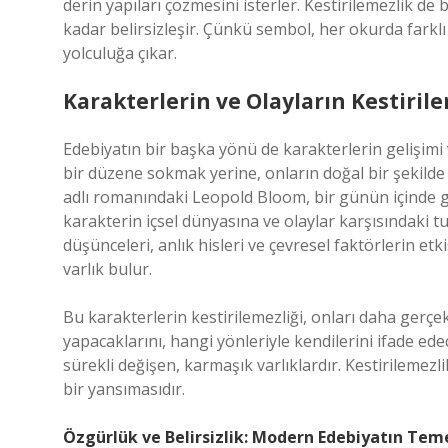
derin yapıları çözmesini isterler. Kestirilemezlik de
kadar belirsizleşir. Çünkü sembol, her okurda farklı
yolculuğa çıkar.
Karakterlerin ve Olayların Kestirile
Edebiyatın bir başka yönü de karakterlerin gelişimi v
bir düzene sokmak yerine, onların doğal bir şekilde 
adlı romanındaki Leopold Bloom, bir günün içinde geç
karakterin içsel dünyasına ve olaylar karşısındaki
düşünceleri, anlık hisleri ve çevresel faktörlerin e
varlık bulur.
Bu karakterlerin kestirilemezliği, onları daha gerçe
yapacaklarını, hangi yönleriyle kendilerini ifade ede
sürekli değişen, karmaşık varlıklardır. Kestirilemezl
bir yansımasıdır.
Özgürlük ve Belirsizlik: Modern Edebiyatın Tem