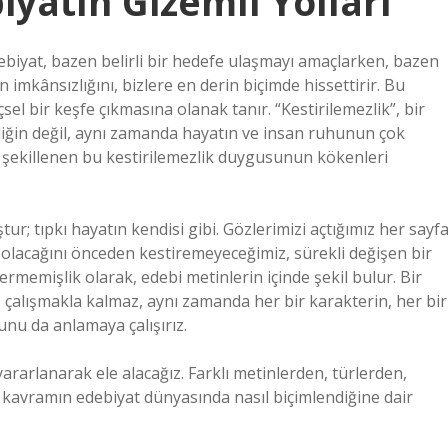
iyatın Gizemli Yolları
debiyat, bazen belirli bir hedefe ulaşmayı amaçlarken, bazen
 imkânsızlığını, bizlere en derin biçimde hissettirir. Bu
çsel bir keşfe çıkmasına olanak tanır. “Kestirilemezlik”, bir
zliğin değil, aynı zamanda hayatın ve insan ruhunun çok
la şekillenen bu kestirilemezlik duygusunun kökenleri
r; tıpkı hayatın kendisi gibi. Gözlerimizi açtığımız her sayfa
ne olacağını önceden kestiremeyeceğimiz, sürekli değişen bir
 ermemişlik olarak, edebi metinlerin içinde şekil bulur. Bir
çalışmakla kalmaz, aynı zamanda her bir karakterin, her bir
nu da anlamaya çalışırız.
ararlanarak ele alacağız. Farklı metinlerden, türlerden,
kavramın edebiyat dünyasında nasıl biçimlendiğine dair