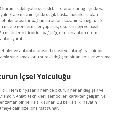
ty) kuramı, edebiyatın sürekli bir referanslar ağı içinde var
alnızca o metnin içinde değil, başka metinlerle olan
e, metinler arası bir bağlamda anlam kazanır. Örneğin, T.S.
odern metne göndermeler yaparak, okurun neyi ve nasıl
Bu metinlerin birbirine bağlılığı, okurun anlam üretme
anlam yaratır.
metinler ve anlamlar arasında nasıl yol alacağına dair bir
anlamla sınırlamaz; onu sürekli değişen bir anlama ve yoruma
kurun İçsel Yolculuğu
biridir. Hem bir yazarın hem de okurun her an değişen ve
ramdır. Anlatı teknikleri, semboller, karakter gelişimi ve
her zaman bir belirsizlik sunar. Bu belirsizlik, hayatın
tmeye dair bize bir fırsat sunar.