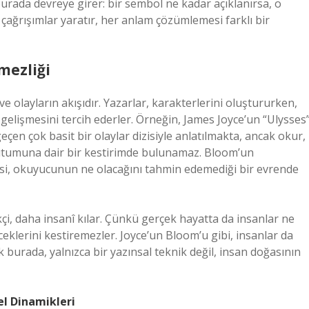
 burada devreye girer: bir sembol ne kadar açıklanırsa, o
 çağrışımlar yaratır, her anlam çözümlemesi farklı bir
mezliği
e olayların akışıdır. Yazarlar, karakterlerini oluştururken,
gelişmesini tercih ederler. Örneğin, James Joyce’un “Ulysses
en çok basit bir olaylar dizisiyle anlatılmakta, ancak okur,
 tutumuna dair bir kestirimde bulunamaz. Bloom’un
tkisi, okuyucunun ne olacağını tahmin edemediği bir evrende
kçi, daha insanî kılar. Çünkü gerçek hayatta da insanlar ne
ceklerini kestiremezler. Joyce’un Bloom’u gibi, insanlar da
ik burada, yalnızca bir yazınsal teknik değil, insan doğasının
el Dinamikleri