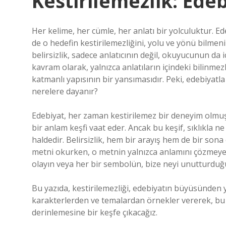
Kestirilemezlik: Edeb
Her kelime, her cümle, her anlatı bir yolculuktur. E
de o hedefin kestirilemezliğini, yolu ve yönü bilmenin
belirsizlik, sadece anlatıcının değil, okuyucunun da i
kavram olarak, yalnızca anlatıların içindeki bilinme
katmanlı yapısının bir yansımasıdır. Peki, edebiyat
nerelere dayanır?
Edebiyat, her zaman kestirilemez bir deneyim olmuştu
bir anlam keşfi vaat eder. Ancak bu keşif, sıklıkla 
haldedir. Belirsizlik, hem bir arayış hem de bir sona
metni okurken, o metnin yalnızca anlamını çözmeye 
olayın veya her bir sembolün, bize neyi unutturduğu
Bu yazıda, kestirilemezliği, edebiyatın büyüsünden y
karakterlerden ve temalardan örnekler vererek, bu 
derinlemesine bir keşfe çıkacağız.