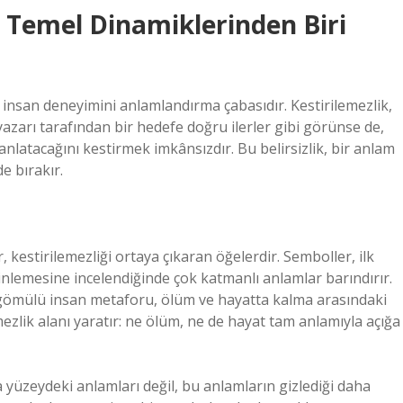
n Temel Dinamiklerinden Biri
a insan deneyimini anlamlandırma çabasıdır. Kestirilemezlik,
azarı tarafından bir hedefe doğru ilerler gibi görünse de,
ıl anlatacağını kestirmek imkânsızdır. Bu belirsizlik, bir anlam
e bırakır.
 kestirilemezliği ortaya çıkaran öğelerdir. Semboller, ilk
erinlemesine incelendiğinde çok katmanlı anlamlar barındırır.
 gömülü insan metaforu, ölüm ve hayatta kalma arasındaki
emezlik alanı yaratır: ne ölüm, ne de hayat tam anlamıyla açığa
 yüzeydeki anlamları değil, bu anlamların gizlediği daha