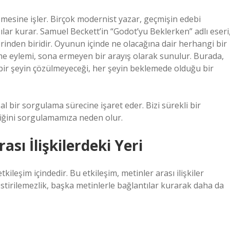
emesine işler. Birçok modernist yazar, geçmişin edebi
ılar kurar. Samuel Beckett’in “Godot’yu Beklerken” adlı eseri
erinden biridir. Oyunun içinde ne olacağına dair herhangi bir
 eylemi, sona ermeyen bir arayış olarak sunulur. Burada,
bir şeyin çözülmeyeceği, her şeyin beklemede olduğu bir
al bir sorgulama sürecine işaret eder. Bizi sürekli bir
iliğini sorgulamamıza neden olur.
ası İlişkilerdeki Yeri
kileşim içindedir. Bu etkileşim, metinler arası ilişkiler
 kestirilemezlik, başka metinlerle bağlantılar kurarak daha da