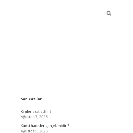
Sidebar
Son Yazılar
ilbet mobil gir
Kimler azat edilir ?
Ağustos 7, 2026
Kudsî hadisler gerçek midir ?
Ağustos 5, 2026