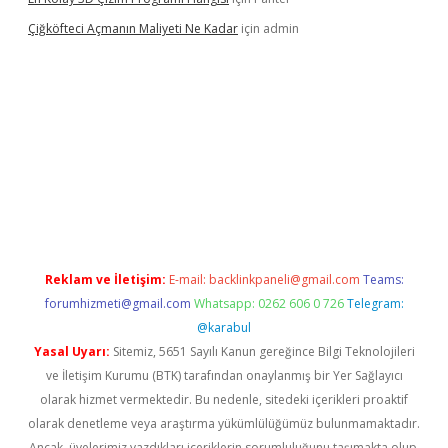
Çiğköfteci Açmanın Maliyeti Ne Kadar
için
admin
giriş
Reklam ve İletişim:
E-mail:
backlinkpaneli@gmail.com
Teams:
forumhizmeti@gmail.com
Whatsapp: 0262 606 0 726
Telegram:
@karabul
Yasal Uyarı:
Sitemiz, 5651 Sayılı Kanun gereğince Bilgi Teknolojileri
ve İletişim Kurumu (BTK) tarafından onaylanmış bir Yer Sağlayıcı
olarak hizmet vermektedir. Bu nedenle, sitedeki içerikleri proaktif
olarak denetleme veya araştırma yükümlülüğümüz bulunmamaktadır.
Ancak, üyelerimiz yazdıkları içeriklerin sorumluluğunu taşımakta olup,