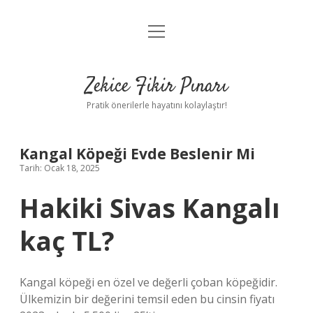
menüyü
Anasayfa
aç
Gizlilik Politikası
Zekice Fikir Pınarı
Yasal Uyarı
Pratik önerilerle hayatını kolaylaştır!
Hakkımızda
Kangal Köpeği Evde Beslenir Mi
Tarih: Ocak 18, 2025
Hakiki Sivas Kangalı
kaç TL?
Kangal köpeği en özel ve değerli çoban köpeğidir.
Ülkemizin bir değerini temsil eden bu cinsin fiyatı