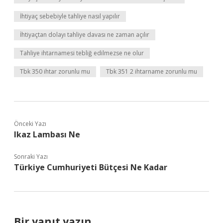
İhtiyaç sebebiyle tahliye nasıl yapılır
İhtiyaçtan dolayı tahliye davası ne zaman açılır
Tahliye ihtarnamesi tebliğ edilmezse ne olur
Tbk 350 ihtar zorunlu mu
Tbk 351 2 ihtarname zorunlu mu
Önceki Yazı
Ikaz Lambası Ne
Sonraki Yazı
Türkiye Cumhuriyeti Bütçesi Ne Kadar
Bir yanıt yazın