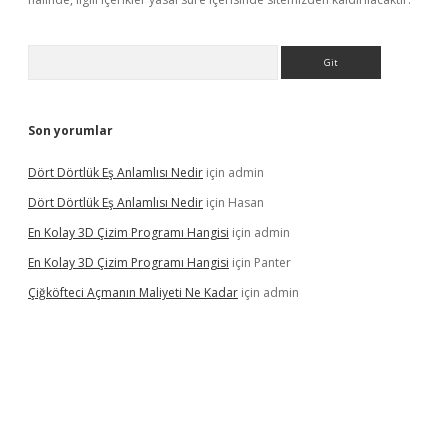
Arama
Son yorumlar
Dört Dörtlük Eş Anlamlısı Nedir
için
admin
Dört Dörtlük Eş Anlamlısı Nedir
için
Hasan
En Kolay 3D Çizim Programı Hangisi
için
admin
En Kolay 3D Çizim Programı Hangisi
için
Panter
Çiğköfteci Açmanın Maliyeti Ne Kadar
için
admin
riş