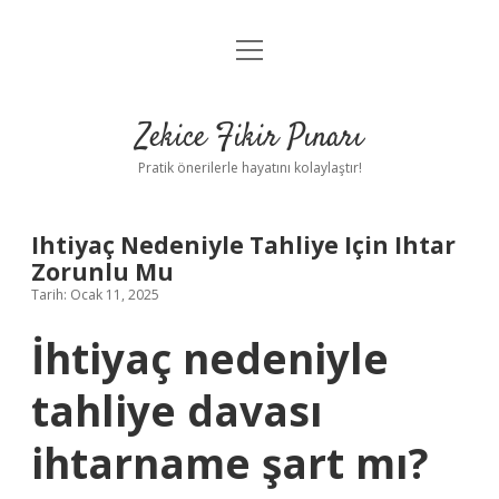
menüyü
Anasayfa
aç
Gizlilik Politikası
Zekice Fikir Pınarı
Yasal Uyarı
Pratik önerilerle hayatını kolaylaştır!
Hakkımızda
Ihtiyaç Nedeniyle Tahliye Için Ihtar
Zorunlu Mu
Tarih: Ocak 11, 2025
İhtiyaç nedeniyle
tahliye davası
ihtarname şart mı?