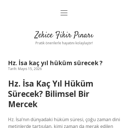
menüyü
Anasayfa
aç
Gizlilik Politikası
Zekice Fikir Pınarı
Yasal Uyarı
Pratik önerilerle hayatını kolaylaştır!
Hakkımızda
Hz. İsa kaç yıl hüküm sürecek ?
Tarih: Mayıs 15, 2026
Hz. İsa Kaç Yıl Hüküm
Sürecek? Bilimsel Bir
Mercek
Hz. İsa’nın dünyadaki hüküm süresi, çoğu zaman dini
metinlerde tartışılan, kimi zaman da merak edilen