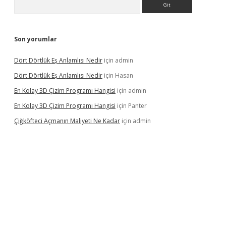
Son yorumlar
Dört Dörtlük Eş Anlamlısı Nedir
için
admin
Dört Dörtlük Eş Anlamlısı Nedir
için
Hasan
En Kolay 3D Çizim Programı Hangisi
için
admin
En Kolay 3D Çizim Programı Hangisi
için
Panter
Çiğköfteci Açmanın Maliyeti Ne Kadar
için
admin
bil giriş