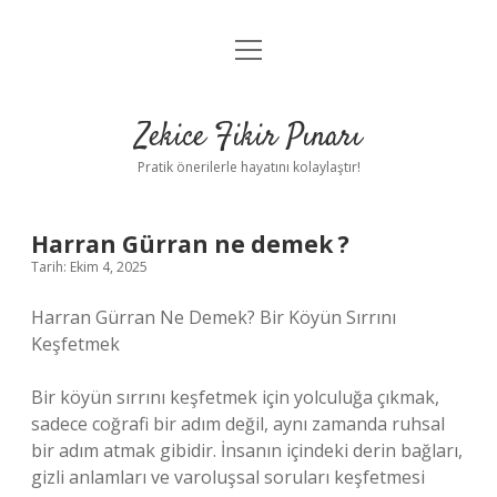
menüyü
Anasayfa
aç
Gizlilik Politikası
Zekice Fikir Pınarı
Yasal Uyarı
Pratik önerilerle hayatını kolaylaştır!
Hakkımızda
Harran Gürran ne demek ?
Tarih: Ekim 4, 2025
Harran Gürran Ne Demek? Bir Köyün Sırrını
Keşfetmek
Bir köyün sırrını keşfetmek için yolculuğa çıkmak,
sadece coğrafi bir adım değil, aynı zamanda ruhsal
bir adım atmak gibidir. İnsanın içindeki derin bağları,
gizli anlamları ve varoluşsal soruları keşfetmesi