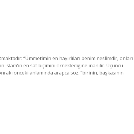
maktadır: “Ümmetimin en hayırlıları benim neslimdir, onları
n İslam’ın en saf biçimini örneklediğine inanılır. Üçüncü
nraki onceki anlaminda arapca soz. “birinin, başkasının