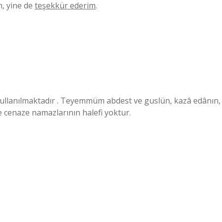
m, yine de
teşekkür ederim
.
 kullanılmaktadır . Teyemmüm abdest ve guslün, kazâ edânın,
e cenaze namazlarının halefi yoktur.