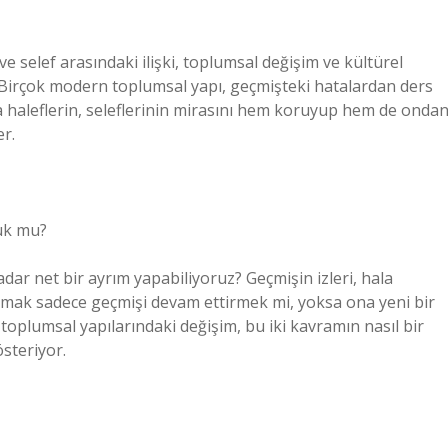
ve selef arasındaki ilişki, toplumsal değişim ve kültürel
irçok modern toplumsal yapı, geçmişteki hatalardan ders
da haleflerin, seleflerinin mirasını hem koruyup hem de onda
er.
uk mu?
ar net bir ayrım yapabiliyoruz? Geçmişin izleri, hala
lmak sadece geçmişi devam ettirmek mi, yoksa ona yeni bir
oplumsal yapılarındaki değişim, bu iki kavramın nasıl bir
steriyor.