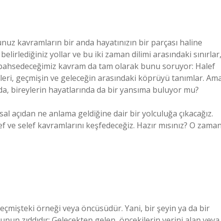
nuz kavramların bir anda hayatınızın bir parçası haline
 belirlediğiniz yollar ve bu iki zaman dilimi arasındaki sınırlar
ün bahsedeceğimiz kavram da tam olarak bunu soruyor: Halef
meleri, geçmişin ve geleceğin arasındaki köprüyü tanımlar. Am
da, bireylerin hayatlarında da bir yansıma buluyor mu?
al açıdan ne anlama geldiğine dair bir yolculuğa çıkacağız.
ef ve selef kavramlarını keşfedeceğiz. Hazır mısınız? O zama
geçmişteki örneği veya öncüsüdür. Yani, bir şeyin ya da bir
bunun zıddıdır: Gelecekten gelen, öncekilerin yerini alan veya