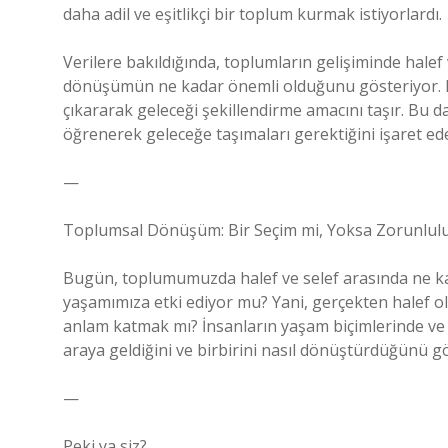
daha adil ve eşitlikçi bir toplum kurmak istiyorlardı.
Verilere bakıldığında, toplumların gelişiminde halef 
dönüşümün ne kadar önemli olduğunu gösteriyor. B
çıkararak geleceği şekillendirme amacını taşır. Bu 
öğrenerek geleceğe taşımaları gerektiğini işaret ed
—
Toplumsal Dönüşüm: Bir Seçim mi, Yoksa Zorunlul
Bugün, toplumumuzda halef ve selef arasında ne kad
yaşamımıza etki ediyor mu? Yani, gerçekten halef o
anlam katmak mı? İnsanların yaşam biçimlerinde ve t
araya geldiğini ve birbirini nasıl dönüştürdüğünü gö
—
Peki ya siz?