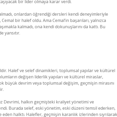
taşıyacak bir lider olmaya karar verdi.
almadı, onlardan öğrendiği dersleri kendi deneyimleriyle
Cemal bir halef oldu. Ama Cemal’in başarıları, yalnızca
taşımakla kalmadı, ona kendi dokunuşlarını da kattı. Bu
e yansıtır.
dir. Halef ve selef dinamikleri, toplumsal yapılar ve kültürel
lumların değişen liderlik yapıları ve kültürel miraslar,
k çok büyük devrim veya toplumsal değişim, geçmişin mirasını
r.
ız Devrimi, halkın geçmişteki kraliyet yönetimi ve
endi. Burada selef, eski yönetim, eski düzeni temsil ederken,
eden halktı. Halefler, geçmişin karanlık izlerinden sıyrılarak