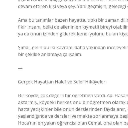
devam ettiren kişi veya şey. Yani geçmişin, geleceği ş
Ama bu tanımlar bazen hayatta, tıpkı bir zaman dilimi 
fikir insanı, belki de ailenin en kıymetli bireyi olabi
ya da onun izinden giderek kendi yolunu bulan kişid
Şimdi, gelin bu iki kavramı daha yakından inceleyel
bir şekilde anlamaya çalışalım.
—
Gerçek Hayattan Halef ve Selef Hikâyeleri
Bir köyde, çok değerli bir öğretmen vardı. Adı Hasa
aktarmış, köydeki herkes onu bir öğretmen olarak de
hatta yetişkinler bile onun derslerinden faydalanır
yaşlandığında ve dersleri vermekte zorlanmaya başlad
Hoca’nın en yakın öğrencisi olan Cemal, ona olan bağ