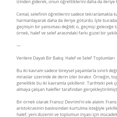
izinden giderek, onun öğrettiklerini daha da ileriye 
Cemal, selefinin öğretilerini sadece tekrarlamakla k
harmanlayarak daha da ileriye götürdü. İşte burada, 
geçmişin bir yansıması değildi; o, geçmişi geleceğe 
örnek, halef ve selef arasındaki farkı güzel bir şekild
—
Verilere Dayalı Bir Bakış: Halef ve Selef Toplumları
Bu iki kavram sadece bireysel yaşamlarla sınırlı değil
miraslar üzerinde de derin izler bırakır. Örneğin, top
genellikle bu iki kavramla şekillenir. Tarihteki pe
almaya çalışan halefler tarafından gerçekleştirilmişti
Bir örnek olarak Fransız Devrimi’ni ele alalım. Frans
aristokrasinin baskısından kurtulma isteğiyle şekill
halef, yeni düzenin ve toplumun inşası için mücadele 