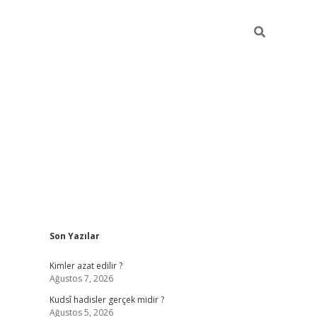
Sidebar
Son Yazılar
ilbet mobil gir
Kimler azat edilir ?
Ağustos 7, 2026
Kudsî hadisler gerçek midir ?
Ağustos 5, 2026