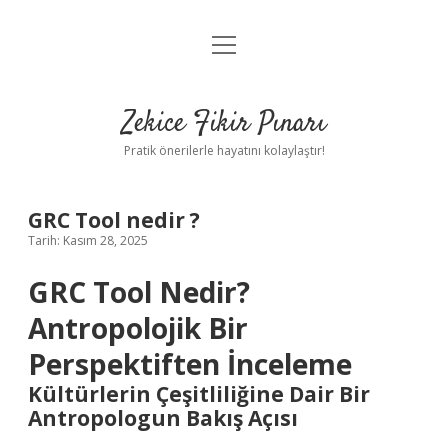
menüyü
Anasayfa
aç
Gizlilik Politikası
Zekice Fikir Pınarı
Yasal Uyarı
Pratik önerilerle hayatını kolaylaştır!
Hakkımızda
GRC Tool nedir ?
Tarih: Kasım 28, 2025
GRC Tool Nedir?
Antropolojik Bir
Perspektiften İnceleme
Kültürlerin Çeşitliliğine Dair Bir
Antropologun Bakış Açısı