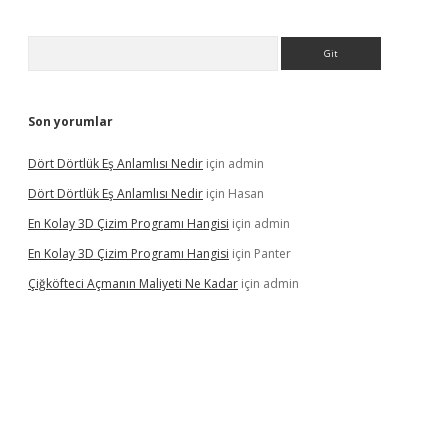
Arama
Son yorumlar
Dört Dörtlük Eş Anlamlısı Nedir
için
admin
Dört Dörtlük Eş Anlamlısı Nedir
için
Hasan
En Kolay 3D Çizim Programı Hangisi
için
admin
En Kolay 3D Çizim Programı Hangisi
için
Panter
Çiğköfteci Açmanın Maliyeti Ne Kadar
için
admin
l giriş