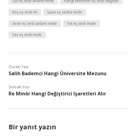
Gül eş sesli anlamı nedir
Hangi kelimeler eş sesli değildir
Koş eş sesli mi
Sazın eş seslisi nedir
Sesin eş sesli anlamı nedir
Yat eş sesli midir
Yaz eş sesli midir
Önceki Yazı
Salih Bademci Hangi Üniversite Mezunu
Sonraki Yazı
Re Minör Hangi Değiştirici Işaretleri Alır
Bir yanıt yazın