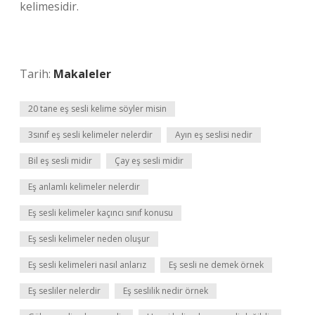
kelimesidir.
Tarih:
Makaleler
20 tane eş sesli kelime söyler misin
3sınıf eş sesli kelimeler nelerdir
Ayın eş seslisi nedir
Bil eş sesli midir
Çay eş sesli midir
Eş anlamlı kelimeler nelerdir
Eş sesli kelimeler kaçıncı sınıf konusu
Eş sesli kelimeler neden oluşur
Eş sesli kelimeleri nasıl anlarız
Eş sesli ne demek örnek
Eş sesliler nelerdir
Eş seslilik nedir örnek