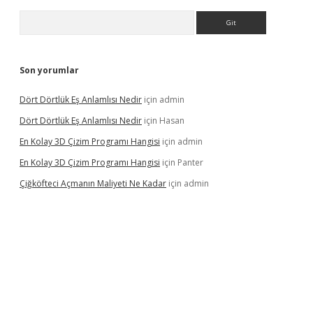
Arama
Son yorumlar
Dört Dörtlük Eş Anlamlısı Nedir
için
admin
Dört Dörtlük Eş Anlamlısı Nedir
için
Hasan
En Kolay 3D Çizim Programı Hangisi
için
admin
En Kolay 3D Çizim Programı Hangisi
için
Panter
Çiğköfteci Açmanın Maliyeti Ne Kadar
için
admin
 giriş