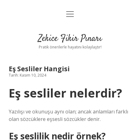
menüyü
Anasayfa
aç
Gizlilik Politikası
Zekice Fikir Pınarı
Yasal Uyarı
Pratik önerilerle hayatını kolaylaştır!
Hakkımızda
Eş Sesliler Hangisi
Tarih: Kasım 10, 2024
Eş sesliler nelerdir?
Yazılışı ve okunuşu aynı olan; ancak anlamları farklı
olan sözcüklere eşsesli sözcükler denir.
Eş seslilik nedir örnek?