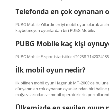
Telefonda en çok oynanan o
PUBG Mobile Yıllardır en iyi mobil oyun olarak anı
kaybetmeyen oyunlardan biri PUBG Mobile.
PUBG Mobile kaç kişi oynuy
PUBG Mobile E-spor istatistikleri20258 714202498
İlk mobil oyun nedir?
İlk bilinen mobil oyun Hagenuk MT-2000’de bulunan 
dünyanın en çok oynanan oyunlarından biri haline 
mağazalarından ve mobil operatörlerin portallarınd
Ülkemizde en sevilen oyun 