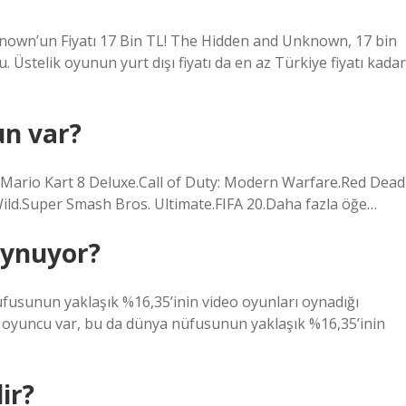
own’un Fiyatı 17 Bin TL! The Hidden and Unknown, 17 bin
. Üstelik oyunun yurt dışı fiyatı da en az Türkiye fiyatı kadar
un var?
Mario Kart 8 Deluxe.Call of Duty: Modern Warfare.Red Dead
ild.Super Smash Bros. Ultimate.FIFA 20.Daha fazla öğe…
oynuyor?
üfusunun yaklaşık %16,35’inin video oyunları oynadığı
if oyuncu var, bu da dünya nüfusunun yaklaşık %16,35’inin
ir?