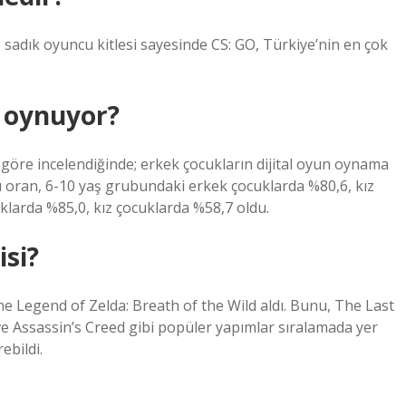
sadık oyuncu kitlesi sayesinde CS: GO, Türkiye’nin en çok
n oynuyor?
göre incelendiğinde; erkek çocukların dijital oyun oynama
u oran, 6-10 yaş grubundaki erkek çocuklarda %80,6, kız
larda %85,0, kız çocuklarda %58,7 oldu.
isi?
The Legend of Zelda: Breath of the Wild aldı. Bunu, The Last
y ve Assassin’s Creed gibi popüler yapımlar sıralamada yer
ebildi.