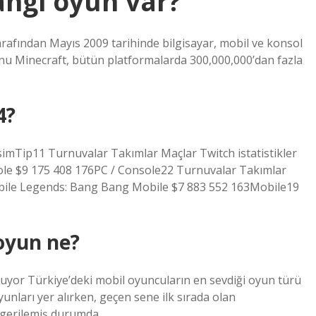
angi oyun var?
afından Mayıs 2009 tarihinde bilgisayar, mobil ve konsol
nu Minecraft, bütün platformalarda 300,000,000’dan fazla
4?
İsimTip11 Turnuvalar Takımlar Maçlar Twitch istatistikler
ole $9 175 408 176PC / Console22 Turnuvalar Takımlar
 Mobile Legends: Bang Bang Mobile $7 883 552 163Mobile19
oyun ne?
nuyor Türkiye’deki mobil oyuncuların en sevdiği oyun türü
yunları yer alırken, geçen sene ilk sırada olan
 gerilemiş durumda.