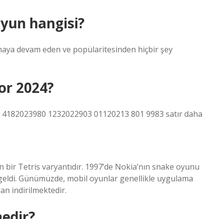
yun hangisi?
lmaya devam eden ve popülaritesinden hiçbir şey
or 2024?
5 4182023980 1232022903 01120213 801 9983 satır daha
bir Tetris varyantıdır. 1997’de Nokia’nın snake oyunu
geldi. Günümüzde, mobil oyunlar genellikle uygulama
an indirilmektedir.
nedir?