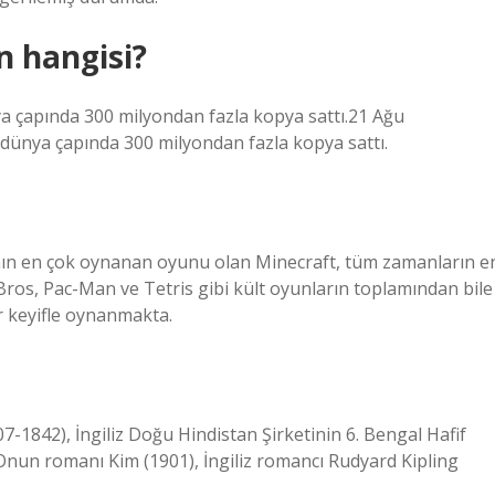
n hangisi?
 çapında 300 milyondan fazla kopya sattı.21 Ağu
ünya çapında 300 milyondan fazla kopya sattı.
n en çok oynanan oyunu olan Minecraft, tüm zamanların e
Bros, Pac-Man ve Tetris gibi kült oyunların toplamından bile
ir keyifle oynanmakta.
-1842), İngiliz Doğu Hindistan Şirketinin 6. Bengal Hafif
ir. Onun romanı Kim (1901), İngiliz romancı Rudyard Kipling