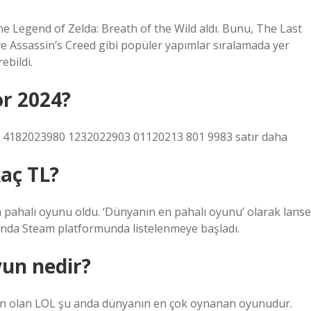
The Legend of Zelda: Breath of the Wild aldı. Bunu, The Last
y ve Assassin’s Creed gibi popüler yapımlar sıralamada yer
ebildi.
or 2024?
5 4182023980 1232022903 01120213 801 9983 satır daha
aç TL?
pahalı oyunu oldu. ‘Dünyanın en pahalı oyunu’ olarak lanse
ında Steam platformunda listelenmeye başladı.
un nedir?
un olan LOL şu anda dünyanın en çok oynanan oyunudur.