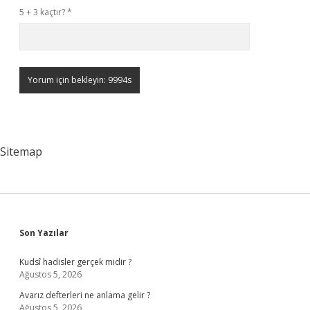
5 + 3 kaçtır?
*
Sitemap
Sidebar
Son Yazılar
Kudsî hadisler gerçek midir ?
Ağustos 5, 2026
Avarız defterleri ne anlama gelir ?
Ağustos 5, 2026