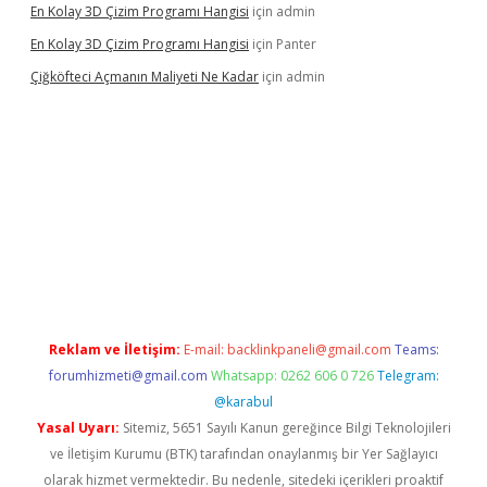
En Kolay 3D Çizim Programı Hangisi
için
admin
En Kolay 3D Çizim Programı Hangisi
için
Panter
Çiğköfteci Açmanın Maliyeti Ne Kadar
için
admin
lbet mobil giriş
Reklam ve İletişim:
E-mail:
backlinkpaneli@gmail.com
Teams:
forumhizmeti@gmail.com
Whatsapp: 0262 606 0 726
Telegram:
@karabul
Yasal Uyarı:
Sitemiz, 5651 Sayılı Kanun gereğince Bilgi Teknolojileri
ve İletişim Kurumu (BTK) tarafından onaylanmış bir Yer Sağlayıcı
olarak hizmet vermektedir. Bu nedenle, sitedeki içerikleri proaktif