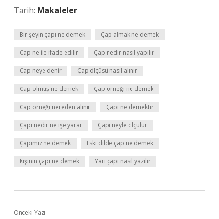
Tarih:
Makaleler
Bir şeyin çapı ne demek
Çap almak ne demek
Çap ne ile ifade edilir
Çap nedir nasıl yapılır
Çap neye denir
Çap ölçüsü nasıl alınır
Çap olmuş ne demek
Çap örneği ne demek
Çap örneği nereden alınır
Çapı ne demektir
Çapı nedir ne işe yarar
Çapı neyle ölçülür
Çapımız ne demek
Eski dilde çap ne demek
Kişinin çapı ne demek
Yarı çapı nasıl yazılır
Önceki Yazı