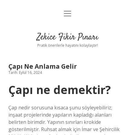
menüyü
Anasayfa
aç
Gizlilik Politikası
Zekice Fikir Pınarı
Yasal Uyarı
Pratik önerilerle hayatını kolaylaştır!
Hakkımızda
Çapı Ne Anlama Gelir
Tarih: Eylül 16, 2024
Çapı ne demektir?
Çap nedir sorusuna kısaca şunu söyleyebiliriz;
inşaat projelerinde yapıların kapladığı alanları
belirten birimdir. Yapının sınırları krokide
gösterilmiştir. Ruhsat almak için İmar ve Şehircilik