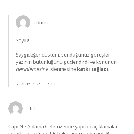
admin
Soylu!
Saygıdeğer dostum, sunduğunuz görüşler
yazının
bütünlüğünü
güçlendirdi ve konunun
derinlemesine
işlenmesine
katkı sağladı
.
Nisan 15, 2025
Yanıtla
İclal
Çapı Ne Anlama Gelir üzerine yapılan açıklamalar
yeterli, ancak yeni bir bakış açısı sunmuyor. Bu