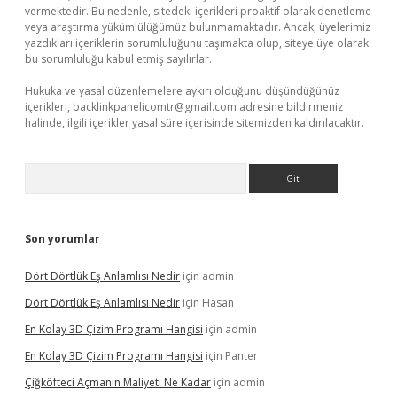
vermektedir. Bu nedenle, sitedeki içerikleri proaktif olarak denetleme
veya araştırma yükümlülüğümüz bulunmamaktadır. Ancak, üyelerimiz
yazdıkları içeriklerin sorumluluğunu taşımakta olup, siteye üye olarak
bu sorumluluğu kabul etmiş sayılırlar.
Hukuka ve yasal düzenlemelere aykırı olduğunu düşündüğünüz
içerikleri,
backlinkpanelicomtr@gmail.com
adresine bildirmeniz
halinde, ilgili içerikler yasal süre içerisinde sitemizden kaldırılacaktır.
Arama
Son yorumlar
Dört Dörtlük Eş Anlamlısı Nedir
için
admin
Dört Dörtlük Eş Anlamlısı Nedir
için
Hasan
En Kolay 3D Çizim Programı Hangisi
için
admin
En Kolay 3D Çizim Programı Hangisi
için
Panter
Çiğköfteci Açmanın Maliyeti Ne Kadar
için
admin