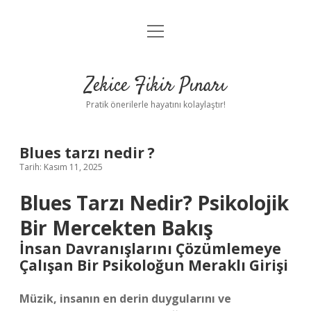
menüyü
Anasayfa
aç
Gizlilik Politikası
Zekice Fikir Pınarı
Yasal Uyarı
Pratik önerilerle hayatını kolaylaştır!
Hakkımızda
Blues tarzı nedir ?
Tarih: Kasım 11, 2025
Blues Tarzı Nedir? Psikolojik
Bir Mercekten Bakış
İnsan Davranışlarını Çözümlemeye
Çalışan Bir Psikoloğun Meraklı Girişi
Müzik, insanın en derin duygularını ve