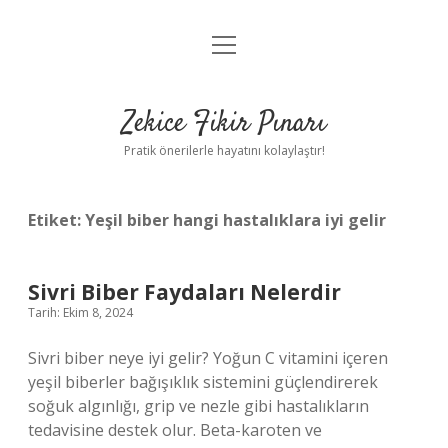
menüyü
Anasayfa
aç
Gizlilik Politikası
Zekice Fikir Pınarı
Yasal Uyarı
Pratik önerilerle hayatını kolaylaştır!
Hakkımızda
Etiket:
Yeşil biber hangi hastalıklara iyi gelir
Sivri Biber Faydaları Nelerdir
Tarih: Ekim 8, 2024
Sivri biber neye iyi gelir? Yoğun C vitamini içeren
yeşil biberler bağışıklık sistemini güçlendirerek
soğuk algınlığı, grip ve nezle gibi hastalıkların
tedavisine destek olur. Beta-karoten ve