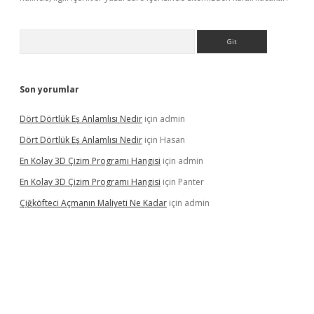
Arama
Son yorumlar
Dört Dörtlük Eş Anlamlısı Nedir
için
admin
Dört Dörtlük Eş Anlamlısı Nedir
için
Hasan
En Kolay 3D Çizim Programı Hangisi
için
admin
En Kolay 3D Çizim Programı Hangisi
için
Panter
Çiğköfteci Açmanın Maliyeti Ne Kadar
için
admin
ş