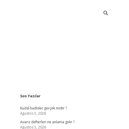
Sidebar
Son Yazılar
ilbet mob
Kudsî hadisler gerçek midir ?
Ağustos 5, 2026
Avarız defterleri ne anlama gelir ?
Ağustos 5, 2026