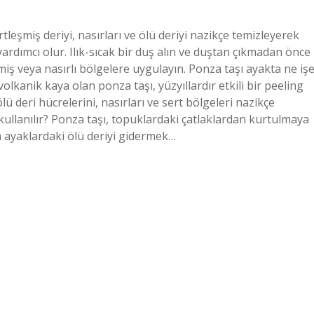
tleşmiş deriyi, nasırları ve ölü deriyi nazikçe temizleyerek
dımcı olur. Ilık-sıcak bir duş alın ve duştan çıkmadan önce
miş veya nasırlı bölgelere uygulayın. Ponza taşı ayakta ne iş
lkanik kaya olan ponza taşı, yüzyıllardır etkili bir peeling
ü deri hücrelerini, nasırları ve sert bölgeleri nazikçe
 kullanılır? Ponza taşı, topuklardaki çatlaklardan kurtulmaya
da ayaklardaki ölü deriyi gidermek…