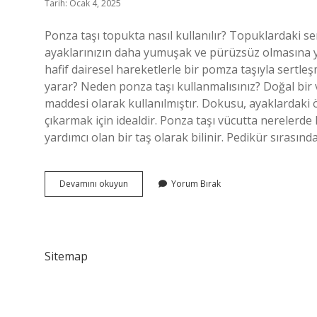
Tarih: Ocak 4, 2025
Ponza taşı topukta nasıl kullanılır? Topuklardaki ser
ayaklarınızın daha yumuşak ve pürüzsüz olmasına yar
hafif dairesel hareketlerle bir pomza taşıyla sertleş
yarar? Neden ponza taşı kullanmalısınız? Doğal bir vo
maddesi olarak kullanılmıştır. Dokusu, ayaklardaki öl
çıkarmak için idealdir. Ponza taşı vücutta nerelerde
yardımcı olan bir taş olarak bilinir. Pedikür sırasın
Ponza
Devamını okuyun
Yorum Bırak
Topuk
Taşı
Ne
Işe
Yarar
Sitemap