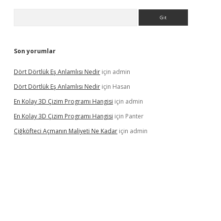
Arama
Son yorumlar
Dört Dörtlük Eş Anlamlısı Nedir
için
admin
Dört Dörtlük Eş Anlamlısı Nedir
için
Hasan
En Kolay 3D Çizim Programı Hangisi
için
admin
En Kolay 3D Çizim Programı Hangisi
için
Panter
Çiğköfteci Açmanın Maliyeti Ne Kadar
için
admin
ş