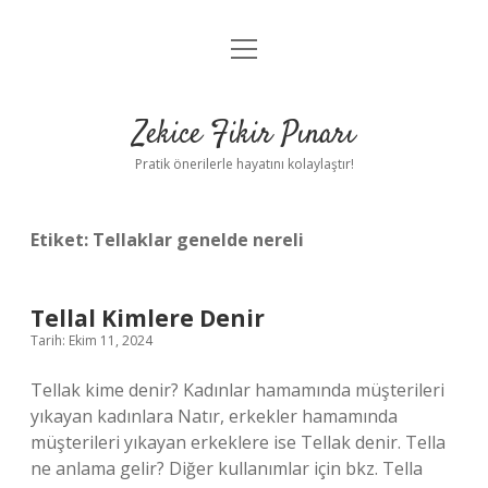
menüyü
Anasayfa
aç
Gizlilik Politikası
Zekice Fikir Pınarı
Yasal Uyarı
Pratik önerilerle hayatını kolaylaştır!
Hakkımızda
Etiket:
Tellaklar genelde nereli
Tellal Kimlere Denir
Tarih: Ekim 11, 2024
Tellak kime denir? Kadınlar hamamında müşterileri
yıkayan kadınlara Natır, erkekler hamamında
müşterileri yıkayan erkeklere ise Tellak denir. Tella
ne anlama gelir? Diğer kullanımlar için bkz. Tella