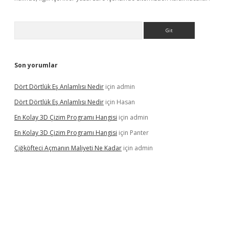
Arama
Son yorumlar
Dört Dörtlük Eş Anlamlısı Nedir
için
admin
Dört Dörtlük Eş Anlamlısı Nedir
için
Hasan
En Kolay 3D Çizim Programı Hangisi
için
admin
En Kolay 3D Çizim Programı Hangisi
için
Panter
Çiğköfteci Açmanın Maliyeti Ne Kadar
için
admin
iş