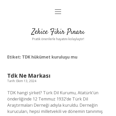
menüyü
Anasayfa
aç
Gizlilik Politikası
Zekice Fikir Pınarı
Yasal Uyarı
Pratik önerilerle hayatını kolaylaştır!
Hakkımızda
Etiket:
TDK hükümet kuruluşu mu
Tdk Ne Markası
Tarih: Ekim 13, 2024
TDK hangi şirket? Türk Dil Kurumu, Atatürk’ün
önderliğinde 12 Temmuz 1932’de Türk Dil
Araştırmaları Derneği adıyla kuruldu. Derneğin
kurucuları, hepsi milletvekili ve dönemin tanınmış