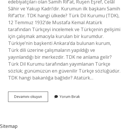
edebiyatçıları olan Samih Rif’at, Ruşen Eşref, Celâl
Sâhir ve Yakup Kadri’dir. Kurumun ilk başkanı Samih
Rif’at’tır. TDK hangi ülkede? Türk Dil Kurumu (TDK),
12 Temmuz 1932’de Mustafa Kemal Atatürk
tarafından Türkçeyi incelemek ve Türkçenin gelişimi
için çalışmak amacıyla kurulan bir kurumdur.
Türkiye’nin başkenti Ankara’da bulunan kurum,
Türk dili üzerine çalışmaların yapıldığı ve
yayınlandığı bir merkezdir. TDK ne anlama gelir?
Türk Dil Kurumu tarafından yayımlanan Türkçe
sözlük; günümüzün en güvenilir Türkçe sözlüğüdür.
TDK hangi bakanlığa bağlıdır? Atatürk…
Tdk
Devamını okuyun
Yorum Bırak
Ne
Markası
Sitemap