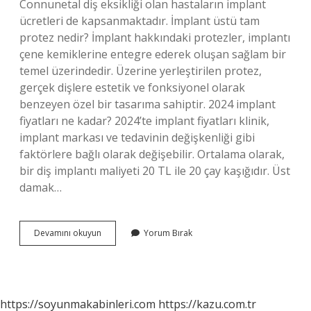
Connunetal diş eksikliği olan hastaların implant
ücretleri de kapsanmaktadır. İmplant üstü tam
protez nedir? İmplant hakkındaki protezler, implantı
çene kemiklerine entegre ederek oluşan sağlam bir
temel üzerindedir. Üzerine yerleştirilen protez,
gerçek dişlere estetik ve fonksiyonel olarak
benzeyen özel bir tasarıma sahiptir. 2024 implant
fiyatları ne kadar? 2024’te implant fiyatları klinik,
implant markası ve tedavinin değişkenliği gibi
faktörlere bağlı olarak değişebilir. Ortalama olarak,
bir diş implantı maliyeti 20 TL ile 20 çay kaşığıdır. Üst
damak…
İMplant
Devamını okuyun
Yorum Bırak
Üstü
Protez
Kaç
Tl
https://soyunmakabinleri.com
https://kazu.com.tr