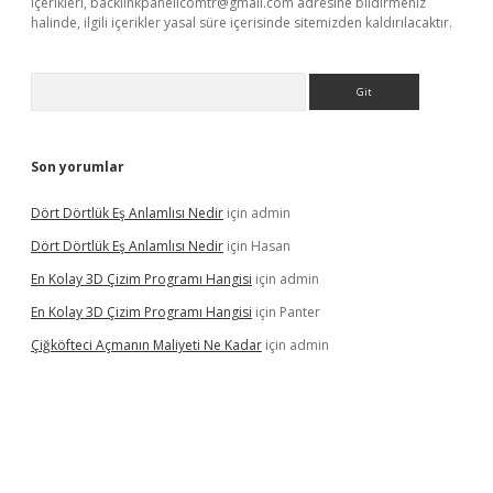
içerikleri,
backlinkpanelicomtr@gmail.com
adresine bildirmeniz
halinde, ilgili içerikler yasal süre içerisinde sitemizden kaldırılacaktır.
Arama
Son yorumlar
Dört Dörtlük Eş Anlamlısı Nedir
için
admin
Dört Dörtlük Eş Anlamlısı Nedir
için
Hasan
En Kolay 3D Çizim Programı Hangisi
için
admin
En Kolay 3D Çizim Programı Hangisi
için
Panter
Çiğköfteci Açmanın Maliyeti Ne Kadar
için
admin