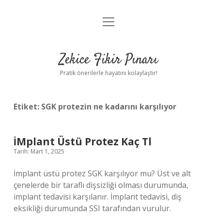
menüyü
Anasayfa
aç
Gizlilik Politikası
Zekice Fikir Pınarı
Yasal Uyarı
Pratik önerilerle hayatını kolaylaştır!
Hakkımızda
Etiket:
SGK protezin ne kadarını karşılıyor
İMplant Üstü Protez Kaç Tl
Tarih: Mart 1, 2025
İmplant üstü protez SGK karşılıyor mu? Üst ve alt
çenelerde bir taraflı dişsizliği olması durumunda,
implant tedavisi karşılanır. İmplant tedavisi, diş
eksikliği durumunda SSI tarafından vurulur.