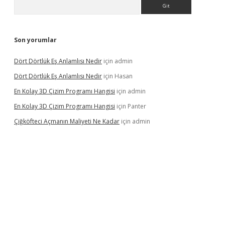
Arama
Son yorumlar
Dört Dörtlük Eş Anlamlısı Nedir
için
admin
Dört Dörtlük Eş Anlamlısı Nedir
için
Hasan
En Kolay 3D Çizim Programı Hangisi
için
admin
En Kolay 3D Çizim Programı Hangisi
için
Panter
Çiğköfteci Açmanın Maliyeti Ne Kadar
için
admin
riş