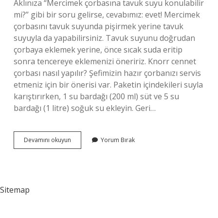
Aklınıza “Mercimek çorbasına tavuk suyu konulabilir
mi?” gibi bir soru gelirse, cevabımız: evet! Mercimek
çorbasını tavuk suyunda pişirmek yerine tavuk
suyuyla da yapabilirsiniz. Tavuk suyunu doğrudan
çorbaya eklemek yerine, önce sıcak suda eritip
sonra tencereye eklemenizi öneririz. Knorr cennet
çorbası nasıl yapılır? Şefimizin hazır çorbanızı servis
etmeniz için bir önerisi var. Paketin içindekileri suyla
karıştırırken, 1 su bardağı (200 ml) süt ve 5 su
bardağı (1 litre) soğuk su ekleyin. Geri…
Cennet
Devamını okuyun
Yorum Bırak
Çorbasına
Bulyon
Konur
Mu
Sitemap