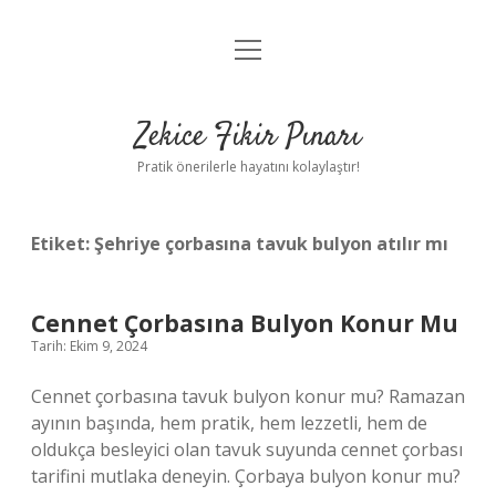
menüyü
Anasayfa
aç
Gizlilik Politikası
Zekice Fikir Pınarı
Yasal Uyarı
Pratik önerilerle hayatını kolaylaştır!
Hakkımızda
Etiket:
Şehriye çorbasına tavuk bulyon atılır mı
Cennet Çorbasına Bulyon Konur Mu
Tarih: Ekim 9, 2024
Cennet çorbasına tavuk bulyon konur mu? Ramazan
ayının başında, hem pratik, hem lezzetli, hem de
oldukça besleyici olan tavuk suyunda cennet çorbası
tarifini mutlaka deneyin. Çorbaya bulyon konur mu?