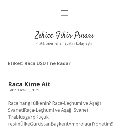
menüyü
Anasayfa
aç
Gizlilik Politikası
Zekice Fikir Pınarı
Yasal Uyarı
Pratik önerilerle hayatını kolaylaştır!
Hakkımızda
Etiket:
Raca USDT ne kadar
Raca Kime Ait
Tarih: Ocak 3, 2025
Raca hangi ülkenin? Raça-Leçhumi ve Aşağı
SvanetiRaça-Leçhumi ve Aşağı Svaneti
TrablusgarpKüçük
resimÜlkeGürcistanBaşkentAmbrolauriYönetim9