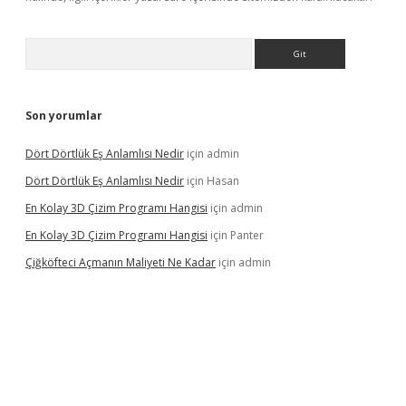
Arama
Son yorumlar
Dört Dörtlük Eş Anlamlısı Nedir
için
admin
Dört Dörtlük Eş Anlamlısı Nedir
için
Hasan
En Kolay 3D Çizim Programı Hangisi
için
admin
En Kolay 3D Çizim Programı Hangisi
için
Panter
Çiğköfteci Açmanın Maliyeti Ne Kadar
için
admin
ş