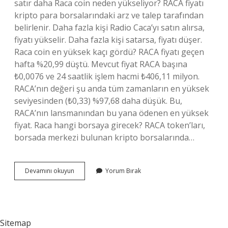
satır daha Raca coin neden yükseliyor? RACA fiyatı
kripto para borsalarındaki arz ve talep tarafından
belirlenir. Daha fazla kişi Radio Caca’yı satın alırsa,
fiyatı yükselir. Daha fazla kişi satarsa, fiyatı düşer.
Raca coin en yüksek kaçı gördü? RACA fiyatı geçen
hafta %20,99 düştü. Mevcut fiyat RACA başına
₺0,0076 ve 24 saatlik işlem hacmi ₺406,11 milyon.
RACA’nın değeri şu anda tüm zamanların en yüksek
seviyesinden (₺0,33) %97,68 daha düşük. Bu,
RACA’nın lansmanından bu yana ödenen en yüksek
fiyat. Raca hangi borsaya girecek? RACA token’ları,
borsada merkezi bulunan kripto borsalarında…
Raca
Devamını okuyun
Yorum Bırak
Kime
Ait
Sitemap