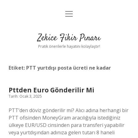
menüyü
Anasayfa
aç
Gizlilik Politikası
Zekice Fikir Pınarı
Yasal Uyarı
Pratik önerilerle hayatını kolaylaştır!
Hakkımızda
Etiket:
PTT yurtdışı posta ücreti ne kadar
Pttden Euro Gönderilir Mi
Tarih: Ocak 3, 2025
PTT’den döviz gönderilir mi? Alıcı adına herhangi bir
PTT ofisinden MoneyGram aracılığıyla istediğiniz
ülkeye EUR/USD cinsinden para transferi yapabilir
veya yurtdışından adınıza gelen tutarı 8 haneli