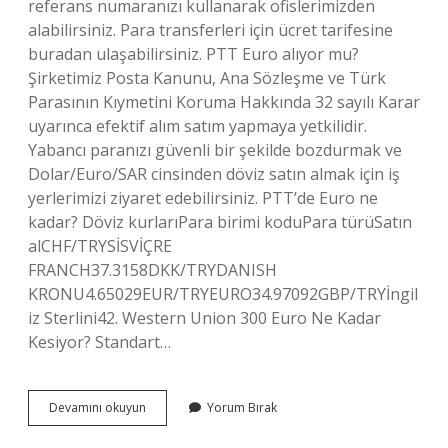
referans numaranızı kullanarak ofislerimizden
alabilirsiniz. Para transferleri için ücret tarifesine
buradan ulaşabilirsiniz. PTT Euro alıyor mu?
Şirketimiz Posta Kanunu, Ana Sözleşme ve Türk
Parasının Kıymetini Koruma Hakkında 32 sayılı Karar
uyarınca efektif alım satım yapmaya yetkilidir.
Yabancı paranızı güvenli bir şekilde bozdurmak ve
Dolar/Euro/SAR cinsinden döviz satın almak için iş
yerlerimizi ziyaret edebilirsiniz. PTT’de Euro ne
kadar? Döviz kurlarıPara birimi koduPara türüSatın
alCHF/TRYSİSVİÇRE
FRANCH37.3158DKK/TRYDANISH
KRONU4.65029EUR/TRYEURO34.97092GBP/TRYİngil
iz Sterlini42. Western Union 300 Euro Ne Kadar
Kesiyor? Standart…
Pttden
Devamını okuyun
Yorum Bırak
Euro
Gönderilir