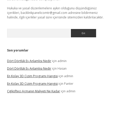
Hukuka ve yasal düzenlemelere aykırı olduğunu düşündüğünüz
içerikleri,
backlinkpanelicomtr@gmail.com
adresine bildirmeniz
halinde, ilgili içerikler yasal süre içerisinde sitemizden kaldırılacaktır.
Arama
Son yorumlar
Dört Dörtlük Eş Anlamlısı Nedir
için
admin
Dört Dörtlük Eş Anlamlısı Nedir
için
Hasan
En Kolay 3D Çizim Programı Hangisi
için
admin
En Kolay 3D Çizim Programı Hangisi
için
Panter
Çiğköfteci Açmanın Maliyeti Ne Kadar
için
admin