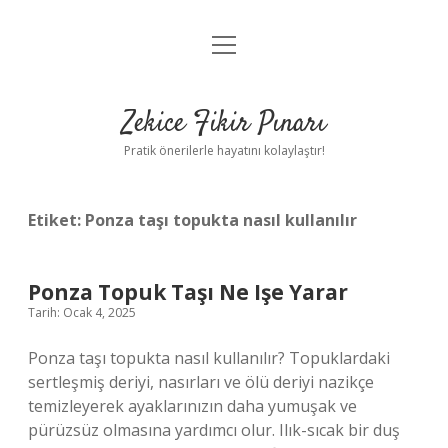
menüyü
Anasayfa
aç
Gizlilik Politikası
Zekice Fikir Pınarı
Yasal Uyarı
Pratik önerilerle hayatını kolaylaştır!
Hakkımızda
Etiket:
Ponza taşı topukta nasıl kullanılır
Ponza Topuk Taşı Ne Işe Yarar
Tarih: Ocak 4, 2025
Ponza taşı topukta nasıl kullanılır? Topuklardaki
sertleşmiş deriyi, nasırları ve ölü deriyi nazikçe
temizleyerek ayaklarınızın daha yumuşak ve
pürüzsüz olmasına yardımcı olur. Ilık-sıcak bir duş