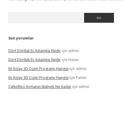
Arama
Son yorumlar
Dört Dörtlük Eş Anlamlısı Nedir
için
admin
Dört Dörtlük Eş Anlamlısı Nedir
için
Hasan
En Kolay 3D Çizim Programı Hangisi
için
admin
En Kolay 3D Çizim Programı Hangisi
için
Panter
Çiğköfteci Açmanın Maliyeti Ne Kadar
için
admin
ş