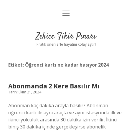
menüyü
Anasayfa
aç
Gizlilik Politikası
Zekice Fikir Pınarı
Yasal Uyarı
Pratik önerilerle hayatını kolaylaştır!
Hakkımızda
Etiket:
Öğrenci kartı ne kadar basıyor 2024
Abonmanda 2 Kere Basılır Mı
Tarih: Ekim 21, 2024
Abonman kaç dakika arayla basılır? Abonman
öğrenci kartı ile aynı araçta ve aynı istasyonda ilk ve
ikinci yolculuk arasında 30 dakika izin verilir. İkinci
biniş 30 dakika içinde gerçekleşirse abonelik