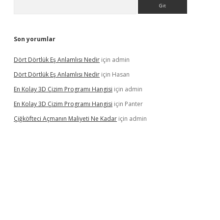
Arama
Son yorumlar
Dört Dörtlük Eş Anlamlısı Nedir
için
admin
Dört Dörtlük Eş Anlamlısı Nedir
için
Hasan
En Kolay 3D Çizim Programı Hangisi
için
admin
En Kolay 3D Çizim Programı Hangisi
için
Panter
Çiğköfteci Açmanın Maliyeti Ne Kadar
için
admin
giriş