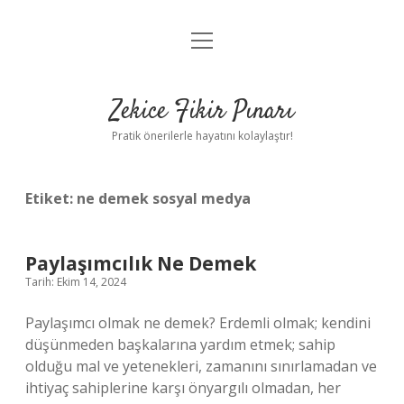
menüyü
Anasayfa
aç
Gizlilik Politikası
Zekice Fikir Pınarı
Yasal Uyarı
Pratik önerilerle hayatını kolaylaştır!
Hakkımızda
Etiket:
ne demek sosyal medya
Paylaşımcılık Ne Demek
Tarih: Ekim 14, 2024
Paylaşımcı olmak ne demek? Erdemli olmak; kendini
düşünmeden başkalarına yardım etmek; sahip
olduğu mal ve yetenekleri, zamanını sınırlamadan ve
ihtiyaç sahiplerine karşı önyargılı olmadan, her