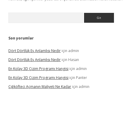
Arama
Son yorumlar
Dört Dörtlük Eş Anlamlısı Nedir
için
admin
Dört Dörtlük Eş Anlamlısı Nedir
için
Hasan
En Kolay 3D Çizim Programı Hangisi
için
admin
En Kolay 3D Çizim Programı Hangisi
için
Panter
Çiğköfteci Açmanın Maliyeti Ne Kadar
için
admin
 mobil giriş