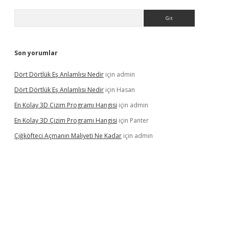
Arama
Son yorumlar
Dört Dörtlük Eş Anlamlısı Nedir
için
admin
Dört Dörtlük Eş Anlamlısı Nedir
için
Hasan
En Kolay 3D Çizim Programı Hangisi
için
admin
En Kolay 3D Çizim Programı Hangisi
için
Panter
Çiğköfteci Açmanın Maliyeti Ne Kadar
için
admin
iş