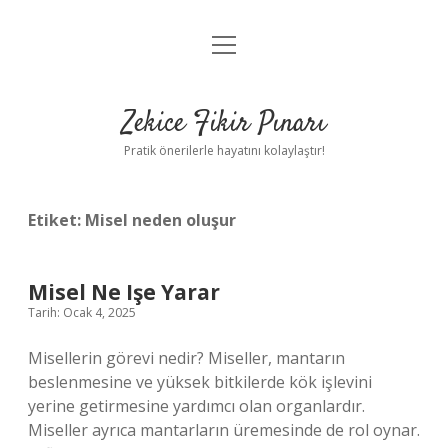
menüyü
Anasayfa
aç
Gizlilik Politikası
Zekice Fikir Pınarı
Yasal Uyarı
Pratik önerilerle hayatını kolaylaştır!
Hakkımızda
Etiket:
Misel neden oluşur
Misel Ne Işe Yarar
Tarih: Ocak 4, 2025
Misellerin görevi nedir? Miseller, mantarın
beslenmesine ve yüksek bitkilerde kök işlevini
yerine getirmesine yardımcı olan organlardır.
Miseller ayrıca mantarların üremesinde de rol oynar.