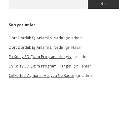
Arama
Son yorumlar
Dört Dörtlük Eş Anlamlısı Nedir
için
admin
Dört Dörtlük Eş Anlamlısı Nedir
için
Hasan
En Kolay 3D Çizim Programı Hangisi
için
admin
En Kolay 3D Çizim Programı Hangisi
için
Panter
Çiğköfteci Açmanın Maliyeti Ne Kadar
için
admin
ş