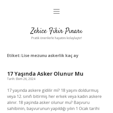
menüyü
Anasayfa
aç
Gizlilik Politikası
Zekice Fikir Pınarı
Yasal Uyarı
Pratik önerilerle hayatını kolaylaştır!
Hakkımızda
Etiket:
Lise mezunu askerlik kaç ay
17 Yaşında Asker Olunur Mu
Tarih: Ekim 26, 2024
17 yaşında askere gidilir mi? 18 yaşını doldurmuş
veya 12. sınıfı bitirmiş her erkek veya kadın askere
alınır. 18 yaşinda asker olunur mu? Başvuru
sahibinin, başvurunun yapıldığı yılın 1 Ocak tarihi