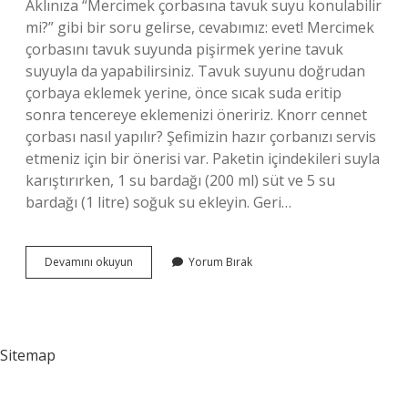
Aklınıza “Mercimek çorbasına tavuk suyu konulabilir
mi?” gibi bir soru gelirse, cevabımız: evet! Mercimek
çorbasını tavuk suyunda pişirmek yerine tavuk
suyuyla da yapabilirsiniz. Tavuk suyunu doğrudan
çorbaya eklemek yerine, önce sıcak suda eritip
sonra tencereye eklemenizi öneririz. Knorr cennet
çorbası nasıl yapılır? Şefimizin hazır çorbanızı servis
etmeniz için bir önerisi var. Paketin içindekileri suyla
karıştırırken, 1 su bardağı (200 ml) süt ve 5 su
bardağı (1 litre) soğuk su ekleyin. Geri…
Cennet
Devamını okuyun
Yorum Bırak
Çorbasına
Bulyon
Konur
Mu
Sitemap