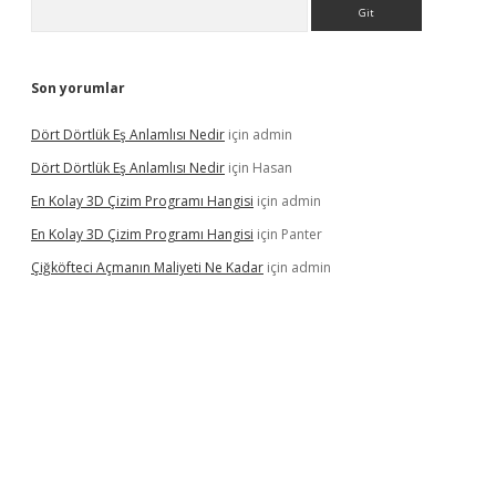
Arama
Son yorumlar
Dört Dörtlük Eş Anlamlısı Nedir
için
admin
Dört Dörtlük Eş Anlamlısı Nedir
için
Hasan
En Kolay 3D Çizim Programı Hangisi
için
admin
En Kolay 3D Çizim Programı Hangisi
için
Panter
Çiğköfteci Açmanın Maliyeti Ne Kadar
için
admin
iş