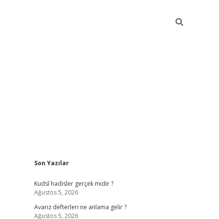
Sidebar
Son Yazılar
ilbet mobil giriş
Kudsî hadisler gerçek midir ?
Ağustos 5, 2026
Avarız defterleri ne anlama gelir ?
Ağustos 5, 2026