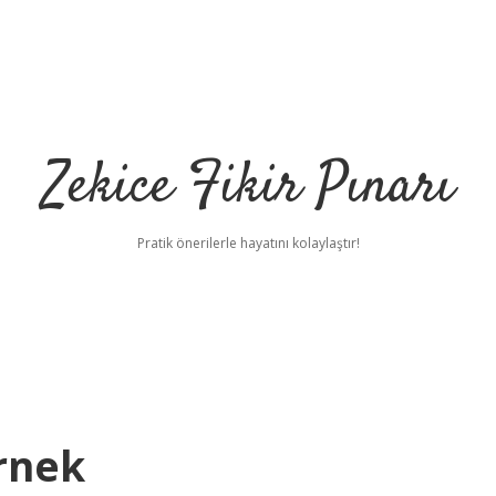
Zekice Fikir Pınarı
Pratik önerilerle hayatını kolaylaştır!
rnek