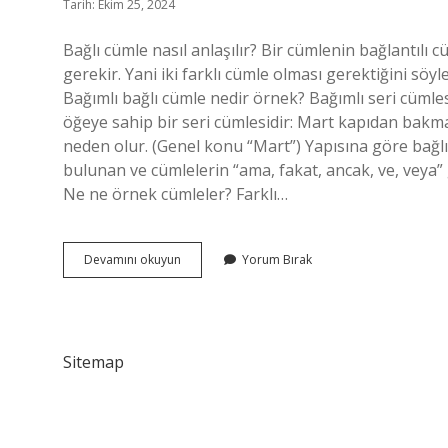
Tarih: Ekim 25, 2024
Bağlı cümle nasıl anlaşılır? Bir cümlenin bağlantılı c
gerekir. Yani iki farklı cümle olması gerektiğini söy
Bağımlı bağlı cümle nedir örnek? Bağımlı seri cümles
öğeye sahip bir seri cümlesidir: Mart kapıdan bak
neden olur. (Genel konu “Mart”) Yapısına göre bağlı
bulunan ve cümlelerin “ama, fakat, ancak, ve, veya”
Ne ne örnek cümleler? Farklı…
Bağlı
Devamını okuyun
Yorum Bırak
Cümle
Nedir
Örnek
Sitemap