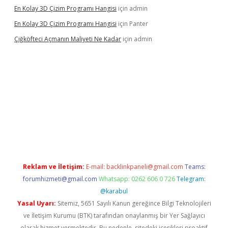
En Kolay 3D Çizim Programı Hangisi
için
admin
En Kolay 3D Çizim Programı Hangisi
için
Panter
Çiğköfteci Açmanın Maliyeti Ne Kadar
için
admin
ilbet mobil giriş
Reklam ve İletişim:
E-mail:
backlinkpaneli@gmail.com
Teams:
forumhizmeti@gmail.com
Whatsapp: 0262 606 0 726
Telegram:
@karabul
Yasal Uyarı:
Sitemiz, 5651 Sayılı Kanun gereğince Bilgi Teknolojileri
ve İletişim Kurumu (BTK) tarafından onaylanmış bir Yer Sağlayıcı
olarak hizmet vermektedir. Bu nedenle, sitedeki içerikleri proaktif