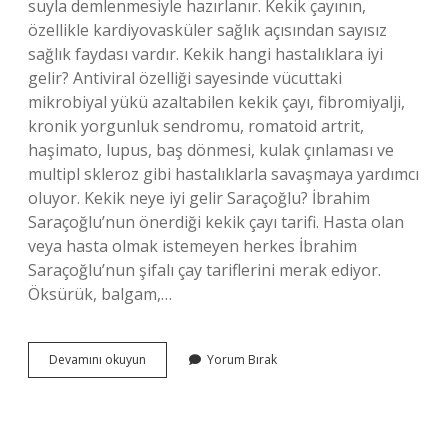
suyla demlenmesiyle hazırlanır. Kekik çayının,
özellikle kardiyovasküler sağlık açısından sayısız
sağlık faydası vardır. Kekik hangi hastalıklara iyi
gelir? Antiviral özelliği sayesinde vücuttaki
mikrobiyal yükü azaltabilen kekik çayı, fibromiyalji,
kronik yorgunluk sendromu, romatoid artrit,
haşimato, lupus, baş dönmesi, kulak çınlaması ve
multipl skleroz gibi hastalıklarla savaşmaya yardımcı
oluyor. Kekik neye iyi gelir Saraçoğlu? İbrahim
Saraçoğlu’nun önerdiği kekik çayı tarifi. Hasta olan
veya hasta olmak istemeyen herkes İbrahim
Saraçoğlu’nun şifalı çay tariflerini merak ediyor.
Öksürük, balgam,…
Kekik
Devamını okuyun
Yorum Bırak
Sağlık
Için
Nasıl
Kullanılır