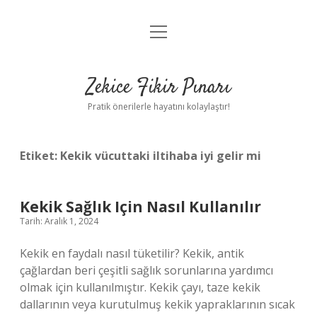
menüyü
Anasayfa
aç
Gizlilik Politikası
Zekice Fikir Pınarı
Yasal Uyarı
Pratik önerilerle hayatını kolaylaştır!
Hakkımızda
Etiket:
Kekik vücuttaki iltihaba iyi gelir mi
Kekik Sağlık Için Nasıl Kullanılır
Tarih: Aralık 1, 2024
Kekik en faydalı nasıl tüketilir? Kekik, antik
çağlardan beri çeşitli sağlık sorunlarına yardımcı
olmak için kullanılmıştır. Kekik çayı, taze kekik
dallarının veya kurutulmuş kekik yapraklarının sıcak