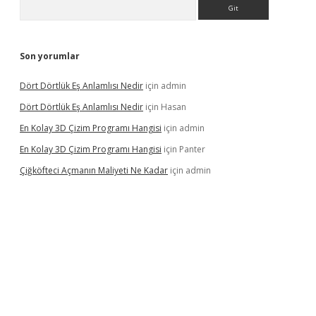
Arama
Son yorumlar
Dört Dörtlük Eş Anlamlısı Nedir
için
admin
Dört Dörtlük Eş Anlamlısı Nedir
için
Hasan
En Kolay 3D Çizim Programı Hangisi
için
admin
En Kolay 3D Çizim Programı Hangisi
için
Panter
Çiğköfteci Açmanın Maliyeti Ne Kadar
için
admin
ş