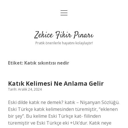
menüyü
Anasayfa
aç
Gizlilik Politikası
Zekice Fikir Pınarı
Yasal Uyarı
Pratik önerilerle hayatını kolaylaştır!
Hakkımızda
Etiket:
Katık sıkıntısı nedir
Katık Kelimesi Ne Anlama Gelir
Tarih: Aralık 24, 2024
Eski dilde katık ne demek? katık – Nişanyan Sözlüğü.
Eski Türkçe katık kelimesinden türemiştir, “eklenen
bir şey”. Bu kelime Eski Türkçe kat- fiilinden
türemiştir ve Eski Türkçe eki +Uk’dur. Katık neye