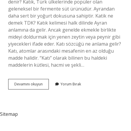
denir? Katık, Türk ülkelerinde popüler olan
geleneksel bir fermente süt ürünüdür. Ayrandan
daha sert bir yoğurt dokusuna sahiptir. Katik ne
demek TDK? Katık kelimesi halk dilinde Ayran
anlamına da gelir. Ancak genelde ekmekle birlikte
mideyi doldurmak için yenen zeytin veya peynir gibi
yiyecekleri ifade eder. Katı sözcüğü ne anlama gelir?
Katı, atomlar arasındaki mesafenin en az olduğu
madde halidir. “Katı” olarak bilinen bu haldeki
maddelerin kütlesi, hacmi ve şekli…
Katık
Devamını okuyun
Yorum Bırak
Kelimesi
Ne
Anlama
Gelir
Sitemap