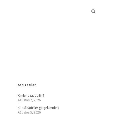
Sidebar
Son Yazılar
ilbet mobil giriş
Kimler azat edilir ?
Ağustos 7, 2026
Kudsî hadisler gerçek midir ?
Ağustos 5, 2026