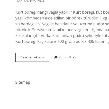
Tarih: Aralık 25, 2024
Kürt böreği hangi yağla yapılır? Kürt böreği, küt bör
yağlı kömbeden elde edilen bir börek türüdür. 1 kg 
su bardağı sıvı yağ ile hazırlanır ve üzerine pudra şek
börektir. Serviste kullanılan pudra şekeri dışında b
kızartılan çıtır yufka katmanları pudra şekeriyle tatla
Kürt böreği kaç kalori? 100 gram börek 406 kalori iç
Kürt
Devamını okuyun
Yorum Bırak
Böreği
Yağlı
Mı
Sitemap