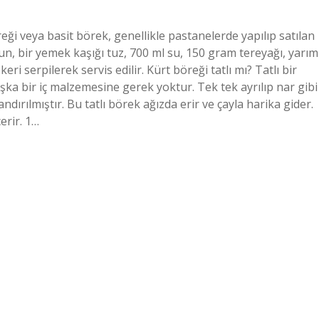
eği veya basit börek, genellikle pastanelerde yapılıp satılan
un, bir yemek kaşığı tuz, 700 ml su, 150 gram tereyağı, yarım
eri serpilerek servis edilir. Kürt böreği tatlı mı? Tatlı bir
aşka bir iç malzemesine gerek yoktur. Tek tek ayrılıp nar gibi
ndırılmıştır. Bu tatlı börek ağızda erir ve çayla harika gider.
erir. 1…