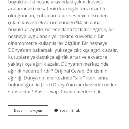
büyüktür. İki nesne arasındaki çekim kuvveti
aralarındaki mesafenin karesiyle ters orantılı
olduğundan, kutuplarda bir nesneye etki eden
çekim kuvveti ekvatordakinden %0,66 daha
büyüktür. Ağırlık nerede daha fazladır? Ağırlık, bir
nesneye uygulanan yer çekimi kuvvetidir. Bir
dinamometre kullanılarak ölçülür. Bir nesneye
Dünya’dan bakarsak, yükseğe çıktıkça ağırlık azalır,
kutuplara yaklaştıkça ağırlık artar ve ekvatora
yaklaştıkça ağırlık azalır. Dünyanın merkezinde
ağırlık neden sıfırdır? Orijinal Cevap: Bir cismin
ağırlığı Dünya’nın merkezinde “sıfır” iken, sıfıra
bölündüğünde (r = 0 Dünya’nın merkezinde) neden
sonsuzdur? Basit cevap: Cismin merkezinde,…
Kutuplarda
Devamını okuyun
Yorum Bırak
Ağırlık
Neden
Fazla