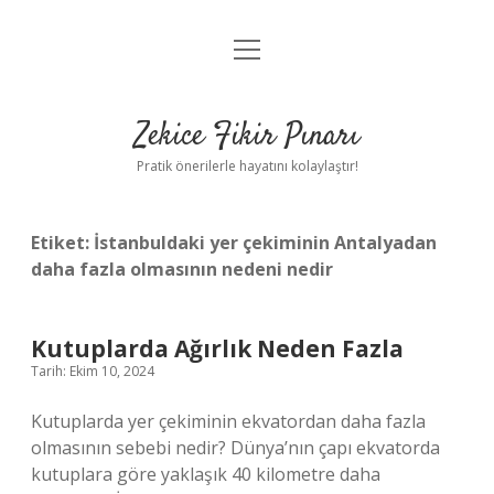
menüyü
Anasayfa
aç
Gizlilik Politikası
Zekice Fikir Pınarı
Yasal Uyarı
Pratik önerilerle hayatını kolaylaştır!
Hakkımızda
Etiket:
İstanbuldaki yer çekiminin Antalyadan
daha fazla olmasının nedeni nedir
Kutuplarda Ağırlık Neden Fazla
Tarih: Ekim 10, 2024
Kutuplarda yer çekiminin ekvatordan daha fazla
olmasının sebebi nedir? Dünya’nın çapı ekvatorda
kutuplara göre yaklaşık 40 kilometre daha