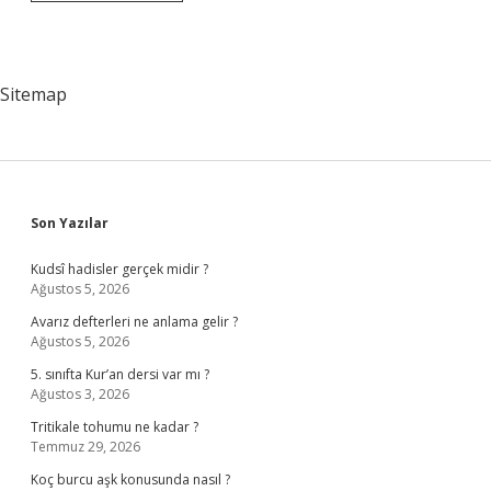
Olduğunu
Nasıl
Öğrenebilirim
Sitemap
Sidebar
Son Yazılar
Kudsî hadisler gerçek midir ?
Ağustos 5, 2026
Avarız defterleri ne anlama gelir ?
Ağustos 5, 2026
5. sınıfta Kur’an dersi var mı ?
Ağustos 3, 2026
Tritikale tohumu ne kadar ?
Temmuz 29, 2026
Koç burcu aşk konusunda nasıl ?