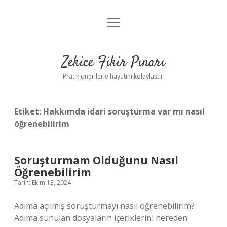
menüyü
Anasayfa
aç
Gizlilik Politikası
Zekice Fikir Pınarı
Yasal Uyarı
Pratik önerilerle hayatını kolaylaştır!
Hakkımızda
Etiket:
Hakkımda idari soruşturma var mı nasıl
öğrenebilirim
Soruşturmam Olduğunu Nasıl
Öğrenebilirim
Tarih: Ekim 13, 2024
Adıma açılmış soruşturmayı nasıl öğrenebilirim?
Adıma sunulan dosyaların içeriklerini nereden