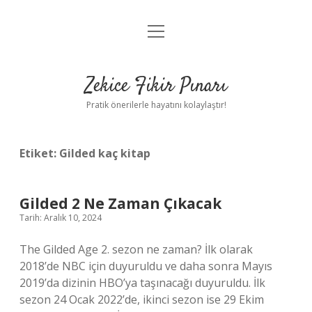
menüyü
Anasayfa
aç
Gizlilik Politikası
Zekice Fikir Pınarı
Yasal Uyarı
Pratik önerilerle hayatını kolaylaştır!
Hakkımızda
Etiket:
Gilded kaç kitap
Gilded 2 Ne Zaman Çıkacak
Tarih: Aralık 10, 2024
The Gilded Age 2. sezon ne zaman? İlk olarak
2018’de NBC için duyuruldu ve daha sonra Mayıs
2019’da dizinin HBO’ya taşınacağı duyuruldu. İlk
sezon 24 Ocak 2022’de, ikinci sezon ise 29 Ekim