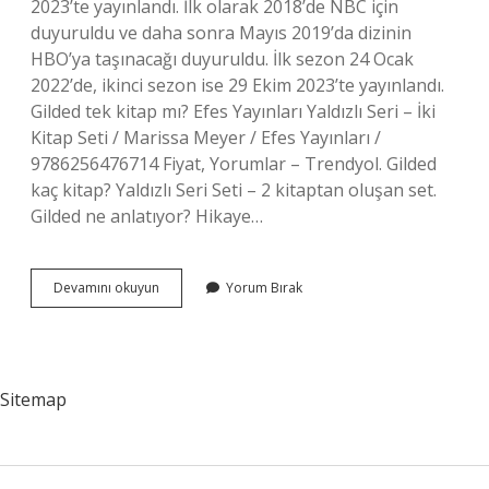
2023’te yayınlandı. İlk olarak 2018’de NBC için
duyuruldu ve daha sonra Mayıs 2019’da dizinin
HBO’ya taşınacağı duyuruldu. İlk sezon 24 Ocak
2022’de, ikinci sezon ise 29 Ekim 2023’te yayınlandı.
Gilded tek kitap mı? Efes Yayınları Yaldızlı Seri – İki
Kitap Seti / Marissa Meyer / Efes Yayınları /
9786256476714 Fiyat, Yorumlar – Trendyol. Gilded
kaç kitap? Yaldızlı Seri Seti – 2 kitaptan oluşan set.
Gilded ne anlatıyor? Hikaye…
Gilded
Devamını okuyun
Yorum Bırak
2
Ne
Zaman
Çıkacak
Sitemap