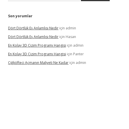
Son yorumlar
Dört Dörtlük Eş Anlamlısı Nedir
için
admin
Dört Dörtlük Eş Anlamlısı Nedir
için
Hasan
En Kolay 3D Çizim Programı Hangisi
için
admin
En Kolay 3D Çizim Programı Hangisi
için
Panter
Çiğköfteci Açmanın Maliyeti Ne Kadar
için
admin
ş