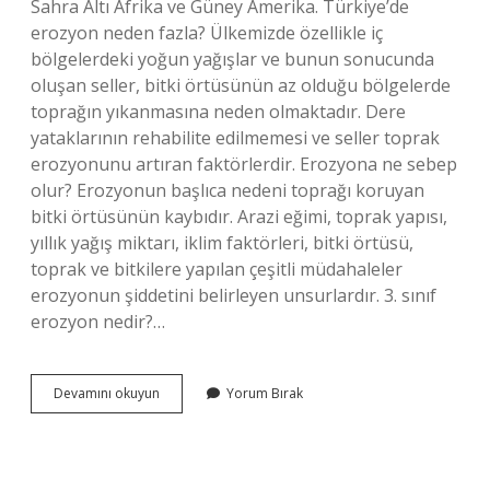
Sahra Altı Afrika ve Güney Amerika. Türkiye’de
erozyon neden fazla? Ülkemizde özellikle iç
bölgelerdeki yoğun yağışlar ve bunun sonucunda
oluşan seller, bitki örtüsünün az olduğu bölgelerde
toprağın yıkanmasına neden olmaktadır. Dere
yataklarının rehabilite edilmemesi ve seller toprak
erozyonunu artıran faktörlerdir. Erozyona ne sebep
olur? Erozyonun başlıca nedeni toprağı koruyan
bitki örtüsünün kaybıdır. Arazi eğimi, toprak yapısı,
yıllık yağış miktarı, iklim faktörleri, bitki örtüsü,
toprak ve bitkilere yapılan çeşitli müdahaleler
erozyonun şiddetini belirleyen unsurlardır. 3. sınıf
erozyon nedir?…
Erozyon
Devamını okuyun
Yorum Bırak
En
Çok
Nerede
Olur