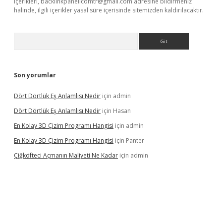
içerikleri,
backlinkpanelicomtr@gmail.com
adresine bildirmeniz
halinde, ilgili içerikler yasal süre içerisinde sitemizden kaldırılacaktır.
Arama
Son yorumlar
Dört Dörtlük Eş Anlamlısı Nedir
için
admin
Dört Dörtlük Eş Anlamlısı Nedir
için
Hasan
En Kolay 3D Çizim Programı Hangisi
için
admin
En Kolay 3D Çizim Programı Hangisi
için
Panter
Çiğköfteci Açmanın Maliyeti Ne Kadar
için
admin