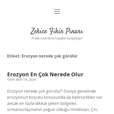
menüyü
Anasayfa
aç
Gizlilik Politikası
Zekice Fikir Pınarı
Yasal Uyarı
Pratik önerilerle hayatını kolaylaştır!
Hakkımızda
Etiket:
Erozyon nerede çok görülür
Erozyon En Çok Nerede Olur
Tarih: Ekim 14, 2024
Erozyon nerede çok görülür? Dünya genelinde
erozyonun boyutu konusunda da belirsizlikler var
ancak en fazla dikkat çeken bölgeler,
ormansızlaşmanın yoğun olduğu Hindistan, Çin,