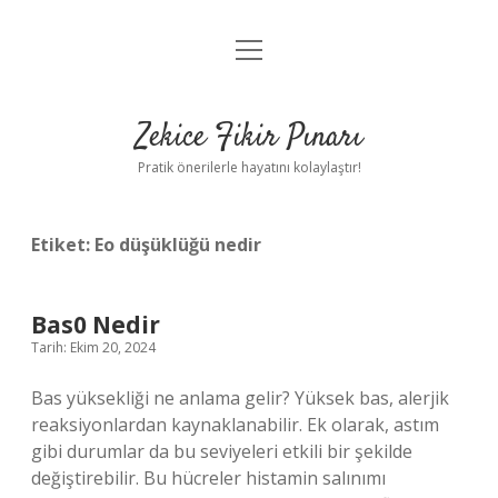
menüyü
Anasayfa
aç
Gizlilik Politikası
Zekice Fikir Pınarı
Yasal Uyarı
Pratik önerilerle hayatını kolaylaştır!
Hakkımızda
Etiket:
Eo düşüklüğü nedir
Bas0 Nedir
Tarih: Ekim 20, 2024
Bas yüksekliği ne anlama gelir? Yüksek bas, alerjik
reaksiyonlardan kaynaklanabilir. Ek olarak, astım
gibi durumlar da bu seviyeleri etkili bir şekilde
değiştirebilir. Bu hücreler histamin salınımı