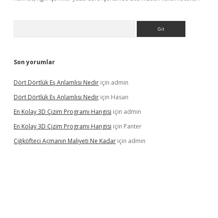
Arama
Son yorumlar
Dört Dörtlük Eş Anlamlısı Nedir
için
admin
Dört Dörtlük Eş Anlamlısı Nedir
için
Hasan
En Kolay 3D Çizim Programı Hangisi
için
admin
En Kolay 3D Çizim Programı Hangisi
için
Panter
Çiğköfteci Açmanın Maliyeti Ne Kadar
için
admin
ş