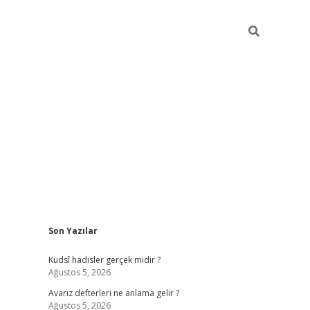
Sidebar
Son Yazılar
ilbet mob
Kudsî hadisler gerçek midir ?
Ağustos 5, 2026
Avarız defterleri ne anlama gelir ?
Ağustos 5, 2026