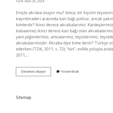
Tarih: Ekim 26, 2024
Enişte akraba oluyor mu? Amca, bir kişinin teyzesinin,
kayınbiraderi arasında kan bağı yoktur, ancak yakın
kimlerdir? İkinci derece akrabalarımız: Kardeşlerim
babaanne) ikinci derece kan bağı olan akrabalarımız
yani yeğenlerimiz, amcalarımız, teyzelerimiz, teyzel
akrabalarımızdır. Akraba diye kime denir? Türkçe sözl
ederken (TDK, 2011, s. 72); “kin”, evlilik yoluyla aral
2011,…
Kimler
Devamını okuyun
Yorum Bırak
Akraba
Sayılır
Sitemap