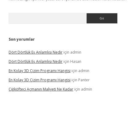
Arama
Son yorumlar
Dört Dörtlük Eş Anlamlısı Nedir
için
admin
Dört Dörtlük Eş Anlamlısı Nedir
için
Hasan
En Kolay 3D Çizim Programı Hangisi
için
admin
En Kolay 3D Çizim Programı Hangisi
için
Panter
Çiğköfteci Açmanın Maliyeti Ne Kadar
için
admin
iş