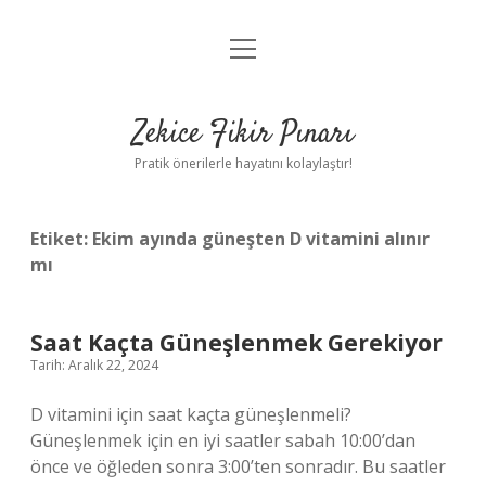
menüyü
Anasayfa
aç
Gizlilik Politikası
Zekice Fikir Pınarı
Yasal Uyarı
Pratik önerilerle hayatını kolaylaştır!
Hakkımızda
Etiket:
Ekim ayında güneşten D vitamini alınır
mı
Saat Kaçta Güneşlenmek Gerekiyor
Tarih: Aralık 22, 2024
D vitamini için saat kaçta güneşlenmeli?
Güneşlenmek için en iyi saatler sabah 10:00’dan
önce ve öğleden sonra 3:00’ten sonradır. Bu saatler