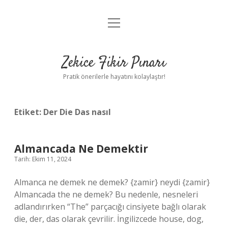
menüyü
Anasayfa
aç
Gizlilik Politikası
Zekice Fikir Pınarı
Yasal Uyarı
Pratik önerilerle hayatını kolaylaştır!
Hakkımızda
Etiket:
Der Die Das nasıl
Almancada Ne Demektir
Tarih: Ekim 11, 2024
Almanca ne demek ne demek? {zamir} neydi {zamir}
Almancada the ne demek? Bu nedenle, nesneleri
adlandırırken “The” parçacığı cinsiyete bağlı olarak
die, der, das olarak çevrilir. İngilizcede house, dog,