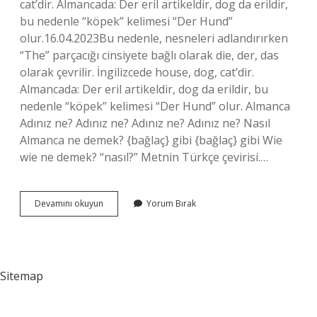
cat’dir. Almancada: Der eril artikeldir, dog da erildir,
bu nedenle “köpek” kelimesi “Der Hund”
olur.16.04.2023Bu nedenle, nesneleri adlandırırken
“The” parçacığı cinsiyete bağlı olarak die, der, das
olarak çevrilir. İngilizcede house, dog, cat’dir.
Almancada: Der eril artikeldir, dog da erildir, bu
nedenle “köpek” kelimesi “Der Hund” olur. Almanca
Adınız ne? Adınız ne? Adınız ne? Adınız ne? Nasıl
Almanca ne demek? {bağlaç} gibi {bağlaç} gibi Wie
wie ne demek? “nasıl?” Metnin Türkçe çevirisi.…
Almancada
Devamını okuyun
Yorum Bırak
Ne
Demektir
Sitemap