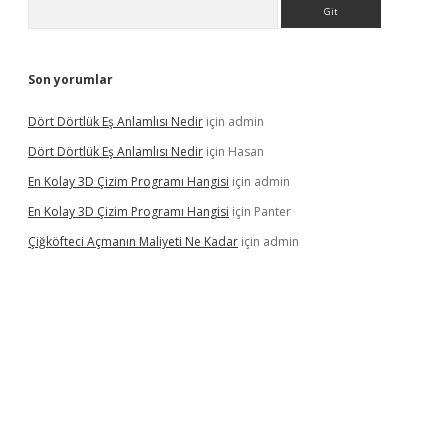
Arama
Son yorumlar
Dört Dörtlük Eş Anlamlısı Nedir
için
admin
Dört Dörtlük Eş Anlamlısı Nedir
için
Hasan
En Kolay 3D Çizim Programı Hangisi
için
admin
En Kolay 3D Çizim Programı Hangisi
için
Panter
Çiğköfteci Açmanın Maliyeti Ne Kadar
için
admin
ş