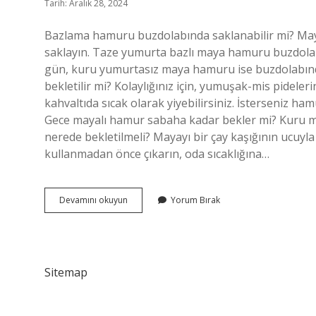
Tarih: Aralık 28, 2024
Bazlama hamuru buzdolabında saklanabilir mi? Ma
saklayın. Taze yumurta bazlı maya hamuru buzdol
gün, kuru yumurtasız maya hamuru ise buzdolabınd
bekletilir mi? Kolaylığınız için, yumuşak-mis pidel
kahvaltıda sıcak olarak yiyebilirsiniz. İsterseniz ham
Gece mayalı hamur sabaha kadar bekler mi? Kuru ma
nerede bekletilmeli? Mayayı bir çay kaşığının ucuyl
kullanmadan önce çıkarın, oda sıcaklığına…
Bazlama
Devamını okuyun
Yorum Bırak
Hamuru
Dolaba
Konur
Mu
Sitemap