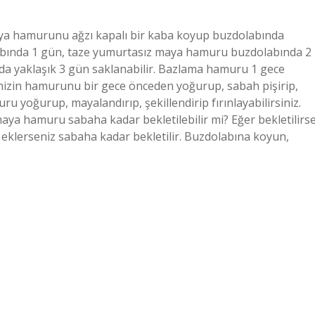
ya hamurunu ağzı kapalı bir kaba koyup buzdolabında
abında 1 gün, taze yumurtasız maya hamuru buzdolabında 2
a yaklaşık 3 gün saklanabilir. Bazlama hamuru 1 gece
erinizin hamurunu bir gece önceden yoğurup, sabah pişirip,
uru yoğurup, mayalandırıp, şekillendirip fırınlayabilirsiniz.
ya hamuru sabaha kadar bekletilebilir mi? Eğer bekletilirs
a eklerseniz sabaha kadar bekletilir. Buzdolabına koyun,