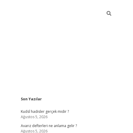
Sidebar
Son Yazılar
ilbet mobil giriş
Kudsî hadisler gerçek midir ?
Ağustos 5, 2026
Avarız defterleri ne anlama gelir ?
Ağustos 5, 2026