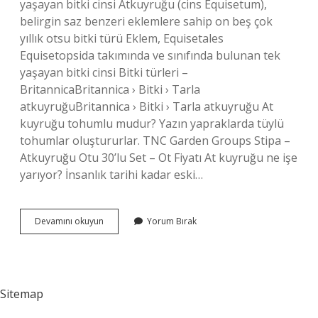
yaşayan bitki cinsi Atkuyruğu (cins Equisetum),
belirgin saz benzeri eklemlere sahip on beş çok
yıllık otsu bitki türü Eklem, Equisetales
Equisetopsida takımında ve sınıfında bulunan tek
yaşayan bitki cinsi Bitki türleri –
BritannicaBritannica › Bitki › Tarla
atkuyruğuBritannica › Bitki › Tarla atkuyruğu At
kuyruğu tohumlu mudur? Yazın yapraklarda tüylü
tohumlar oluştururlar. TNC Garden Groups Stipa –
Atkuyruğu Otu 30’lu Set – Ot Fiyatı At kuyruğu ne işe
yarıyor? İnsanlık tarihi kadar eski…
At
Devamını okuyun
Yorum Bırak
Kuyruğu
Çiçekli
Midir
Sitemap