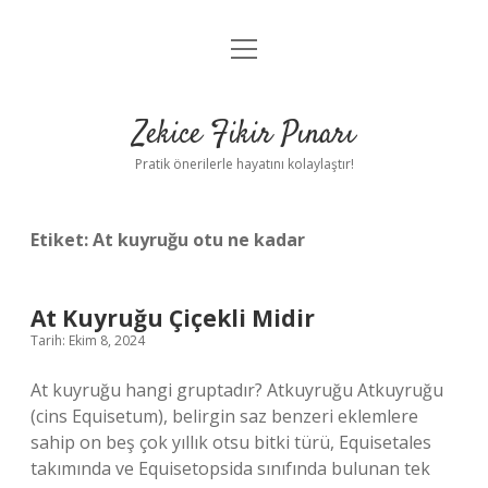
menüyü
Anasayfa
aç
Gizlilik Politikası
Zekice Fikir Pınarı
Yasal Uyarı
Pratik önerilerle hayatını kolaylaştır!
Hakkımızda
Etiket:
At kuyruğu otu ne kadar
At Kuyruğu Çiçekli Midir
Tarih: Ekim 8, 2024
At kuyruğu hangi gruptadır? Atkuyruğu Atkuyruğu
(cins Equisetum), belirgin saz benzeri eklemlere
sahip on beş çok yıllık otsu bitki türü, Equisetales
takımında ve Equisetopsida sınıfında bulunan tek