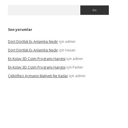
Arama
Son yorumlar
Dört Dörtlük Eş Anlamlısı Nedir
için
admin
Dört Dörtlük Eş Anlamlısı Nedir
için
Hasan
En Kolay 3D Çizim Programı Hangisi
için
admin
En Kolay 3D Çizim Programı Hangisi
için
Panter
Çiğköfteci Açmanın Maliyeti Ne Kadar
için
admin
ş