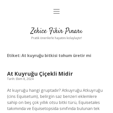
menüyü
Anasayfa
aç
Gizlilik Politikası
Zekice Fikir Pınarı
Yasal Uyarı
Pratik önerilerle hayatını kolaylaştır!
Hakkımızda
Etiket:
At kuyruğu bitkisi tohum üretir mi
At Kuyruğu Çiçekli Midir
Tarih: Ekim 8, 2024
At kuyruğu hangi gruptadır? Atkuyruğu Atkuyruğu
(cins Equisetum), belirgin saz benzeri eklemlere
sahip on beş çok yıllık otsu bitki türü, Equisetales
takımında ve Equisetopsida sınıfında bulunan tek