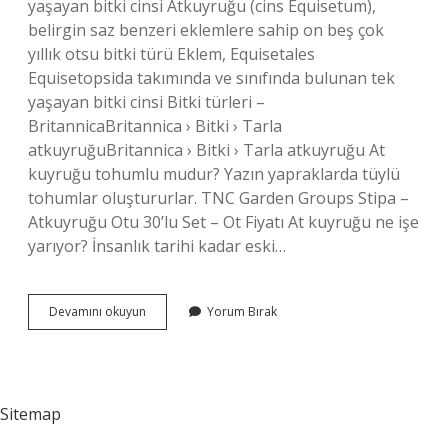
yaşayan bitki cinsi Atkuyruğu (cins Equisetum),
belirgin saz benzeri eklemlere sahip on beş çok
yıllık otsu bitki türü Eklem, Equisetales
Equisetopsida takımında ve sınıfında bulunan tek
yaşayan bitki cinsi Bitki türleri –
BritannicaBritannica › Bitki › Tarla
atkuyruğuBritannica › Bitki › Tarla atkuyruğu At
kuyruğu tohumlu mudur? Yazın yapraklarda tüylü
tohumlar oluştururlar. TNC Garden Groups Stipa –
Atkuyruğu Otu 30’lu Set – Ot Fiyatı At kuyruğu ne işe
yarıyor? İnsanlık tarihi kadar eski…
At
Devamını okuyun
Yorum Bırak
Kuyruğu
Çiçekli
Midir
Sitemap