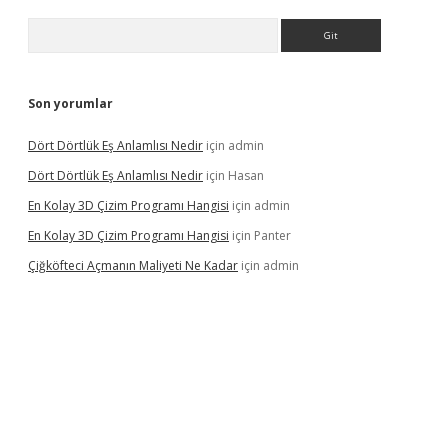
Arama
Son yorumlar
Dört Dörtlük Eş Anlamlısı Nedir
için
admin
Dört Dörtlük Eş Anlamlısı Nedir
için
Hasan
En Kolay 3D Çizim Programı Hangisi
için
admin
En Kolay 3D Çizim Programı Hangisi
için
Panter
Çiğköfteci Açmanın Maliyeti Ne Kadar
için
admin
ş