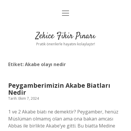
menüyü
Anasayfa
aç
Gizlilik Politikası
Zekice Fikir Pınarı
Yasal Uyarı
Pratik önerilerle hayatını kolaylaştır!
Hakkımızda
Etiket:
Akabe olayı nedir
Peygamberimizin Akabe Biatları
Nedir
Tarih: Ekim 7, 2024
1 ve 2 Akabe biatı ne demektir? Peygamber, henüz
Müslüman olmamış olan ama ona bakan amcası
Abbas ile birlikte Akabe’ye gitti. Bu biatta Medine