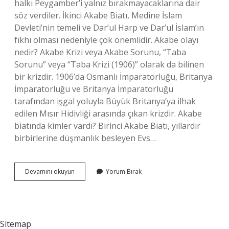
halkı Peygamber’i yalnız bırakmayacaklarına dair
söz verdiler. İkinci Akabe Biatı, Medine İslam
Devleti’nin temeli ve Dar’ul Harp ve Dar’ul İslam’ın
fıkhı olması nedeniyle çok önemlidir. Akabe olayı
nedir? Akabe Krizi veya Akabe Sorunu, “Taba
Sorunu” veya “Taba Krizi (1906)” olarak da bilinen
bir krizdir. 1906’da Osmanlı İmparatorluğu, Britanya
İmparatorluğu ve Britanya İmparatorluğu
tarafından işgal yoluyla Büyük Britanya’ya ilhak
edilen Mısır Hidivliği arasında çıkan krizdir. Akabe
biatında kimler vardı? Birinci Akabe Biatı, yıllardır
birbirlerine düşmanlık besleyen Evs…
Peygamberimizin
Devamını okuyun
Yorum Bırak
Akabe
Biatları
Nedir
Sitemap