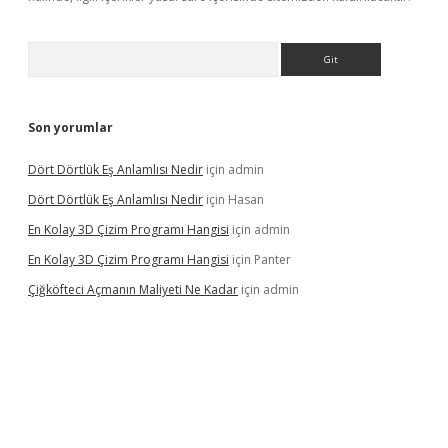
Arama
Son yorumlar
Dört Dörtlük Eş Anlamlısı Nedir
için
admin
Dört Dörtlük Eş Anlamlısı Nedir
için
Hasan
En Kolay 3D Çizim Programı Hangisi
için
admin
En Kolay 3D Çizim Programı Hangisi
için
Panter
Çiğköfteci Açmanın Maliyeti Ne Kadar
için
admin
ş