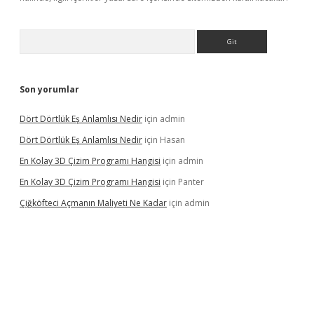
Arama
Son yorumlar
Dört Dörtlük Eş Anlamlısı Nedir
için
admin
Dört Dörtlük Eş Anlamlısı Nedir
için
Hasan
En Kolay 3D Çizim Programı Hangisi
için
admin
En Kolay 3D Çizim Programı Hangisi
için
Panter
Çiğköfteci Açmanın Maliyeti Ne Kadar
için
admin
ş