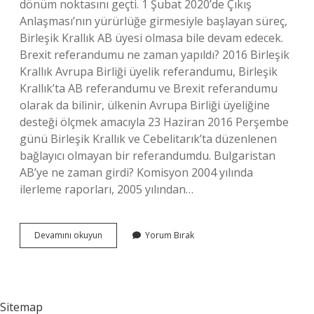
dönüm noktasını geçti. 1 Şubat 2020’de Çıkış
Anlaşması’nın yürürlüğe girmesiyle başlayan süreç,
Birleşik Krallık AB üyesi olmasa bile devam edecek.
Brexit referandumu ne zaman yapıldı? 2016 Birleşik
Krallık Avrupa Birliği üyelik referandumu, Birleşik
Krallık’ta AB referandumu ve Brexit referandumu
olarak da bilinir, ülkenin Avrupa Birliği üyeliğine
desteği ölçmek amacıyla 23 Haziran 2016 Perşembe
günü Birleşik Krallık ve Cebelitarık’ta düzenlenen
bağlayıcı olmayan bir referandumdu. Bulgaristan
AB’ye ne zaman girdi? Komisyon 2004 yılında
ilerleme raporları, 2005 yılından…
Ingiltere
Devamını okuyun
Yorum Bırak
Ab
Den
Ne
Zaman
Çıktı
Sitemap