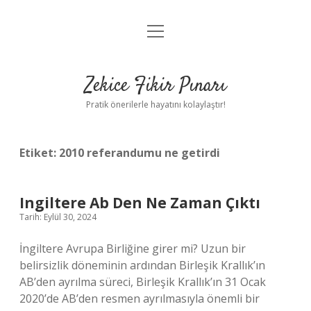
menüyü
Anasayfa
aç
Gizlilik Politikası
Zekice Fikir Pınarı
Yasal Uyarı
Pratik önerilerle hayatını kolaylaştır!
Hakkımızda
Etiket:
2010 referandumu ne getirdi
Ingiltere Ab Den Ne Zaman Çıktı
Tarih: Eylül 30, 2024
İngiltere Avrupa Birliğine girer mi? Uzun bir
belirsizlik döneminin ardından Birleşik Krallık’ın
AB’den ayrılma süreci, Birleşik Krallık’ın 31 Ocak
2020’de AB’den resmen ayrılmasıyla önemli bir